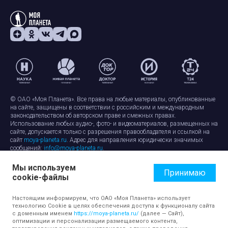
© ОАО «Моя Планета». Все права на любые материалы, опубликованные
на сайте, защищены в соответствии с российским и международным
законодательством об авторском праве и смежных правах.
Использование любых аудио-, фото- и видеоматериалов, размещенных на
сайте, допускается только с разрешения правообладателя и ссылкой на
сайт
moya-planeta.ru
. Адрес для направления юридически значимых
сообщений:
info@moya-planeta.ru
.
Мы используем
Правила сайта
Работа с cookie-файлами
Принимаю
cookie-файлы
Защита персональных данных
Обработка персональных данных
Согласие на обработку персональных данных
Настоящим информируем, что ОАО «Моя Планета» использует
технологию Cookie в целях обеспечения доступа к функционалу сайта
с доменным именем
https://moya-planeta.ru/
(далее — Сайт),
оптимизации и персонализации размещаемого контента,