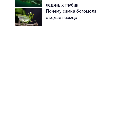
ледяных глубин
Почему самка богомола
съедает самца