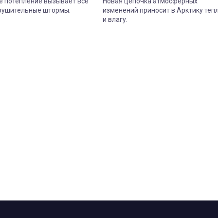
е потепление вызывает все
Новая цепочка атмосферных
рушительные штормы.
изменений приносит в Арктику теп
и влагу.