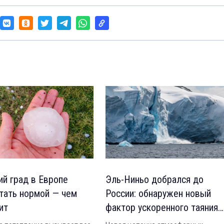
ий град в Европе
Эль-Ниньо добрался до
тать нормой — чем
России: обнаружен новый
ит
фактор ускоренного таяния
льдов