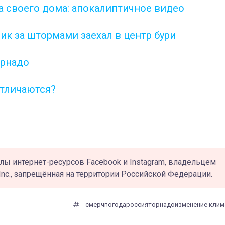
а своего дома: апокалиптичное видео
ик за штормами заехал в центр бури
орнадо
отличаются?
лы интернет-ресурсов Facebook и Instagram, владельцем
Inc., запрещённая на территории Российской Федерации.
смерч
погода
россия
торнадо
изменение клим