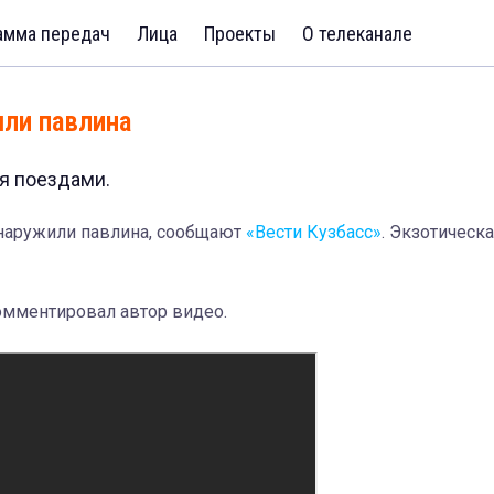
амма передач
Лица
Проекты
О телеканале
шли павлина
я поездами.
бнаружили павлина, сообщают
«Вести Кузбасс»
. Экзотическ
комментировал автор видео.