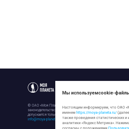
Статьи
Новости
Телеп
Мы используем
cookie-файл
© ОАО «Моя Планета». Все права на любые материалы, опубли
Настоящим информируем, что ОАО «Мо
законодательством об авторском праве и смежных правах. Исп
именем
https://moya-planeta.ru/
(далее
допускается только с разрешения правообладателя и ссылкой н
также проведения статистических и 
info@moya-planeta.ru
.
аналитики «Яндекс Метрика». Нажим
согласны с положениями
Пользоват