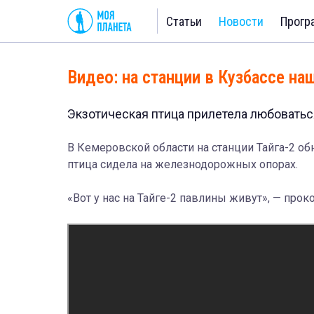
Статьи
Новости
Прогр
Видео: на станции в Кузбассе на
Экзотическая птица прилетела любоватьс
В Кемеровской области на станции Тайга-2 о
птица сидела на железнодорожных опорах.
«Вот у нас на Тайге-2 павлины живут», — про