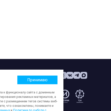
Принимаю
па к функционалу сайта с доменным
етирования рекламных материалов, а
:
ле с размещением тегов системы веб-
те, что ознакомлены, понимаете и
данных
и
Политики по работе с