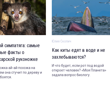
Юлия Скопич
й симпатяга: самые
Как киты едят в воде и не
ные факты о
захлебываются?
карской руконожке
И что будет, если рот под водой
ожка ай-ай похожа на
откроет человек? «Моя Планета»
ем она стучит по дереву и
задала вопрос биологу.
боятся.