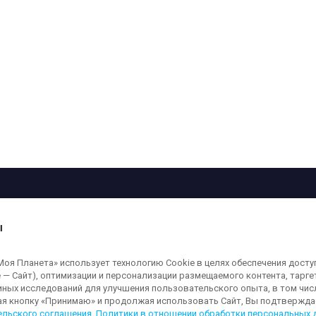
рограмма
Лица
Проекты
О телеканале
ы
кованные на сайте, защищены в соответствии с российским и международным
я Планета» использует технологию Cookie в целях обеспечения досту
ользование любых аудио-, фото- и видеоматериалов, размещенных на сайте,
 — Сайт), оптимизации и персонализации размещаемого контента, тарг
а сайт
moya-planeta.ru
. Адрес для направления юридически значимых сообщений
иных исследований для улучшения пользовательского опыта, в том чис
ая кнопку «Принимаю» и продолжая использовать Сайт, Вы подтверждае
ельского соглашения
,
Политики в отношении обработки персональных 