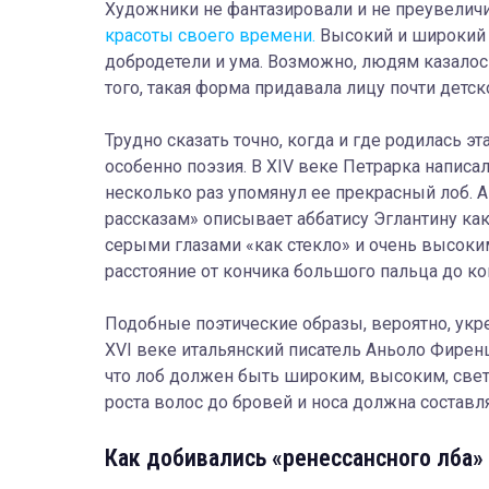
Художники не фантазировали и не преувелич
красоты своего времени.
Высокий и широкий 
добродетели и ума. Возможно, людям казалос
того, такая форма придавала лицу почти детск
Трудно сказать точно, когда и где родилась эт
особенно поэзия. В XIV веке Петрарка написа
несколько раз упомянул ее прекрасный лоб.
рассказам» описывает аббатису Эглантину к
серыми глазами «как стекло» и очень высоким
расстояние от кончика большого пальца до ко
Подобные поэтические образы, вероятно, укре
XVI веке итальянский писатель Аньоло Фиренц
что лоб должен быть широким, высоким, свет
роста волос до бровей и носа должна составля
Как добивались «ренессансного лба»