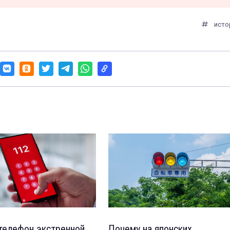
исто
телефон экстренной
Почему на японских