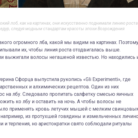
кий лоб, как на картинах, они искусственно поднимали линию роста
едур, следуя модным стандартам красоты эпохи Возрождения
кого огромного лба, какой мы видим на картинах. Поэтом
ипывали их, чтобы линия роста отодвигалась выше.
и выжигали волосы негашеной известью. Но находились 
ерина Сфорца выпустила рукопись «Gli Experimenti», где
карственных и алхимических рецептов. Один из них
ос на лбу. Следовало пропитать салфетку смесью яичных
жить ко лбу и оставить на ночь. А чтобы волосы не
 было применять кровь летучих мышей с мелким свинцовы
 например, из протухшей говядины и измельченных личино
 и терпения, но аристократки свято соблюдали ритуалы