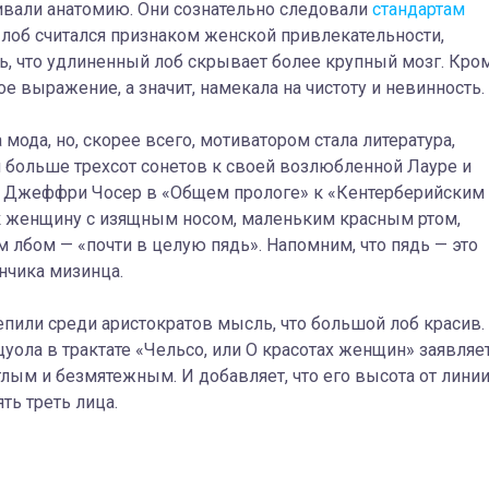
ивали анатомию. Они сознательно следовали
стандартам
лоб считался признаком женской привлекательности,
ь, что удлиненный лоб скрывает более крупный мозг. Кро
ое выражение, а значит, намекала на чистоту и невинность.
а мода, но, скорее всего, мотиватором стала литература,
л больше трехсот сонетов к своей возлюбленной Лауре и
 А Джеффри Чосер в «Общем прологе» к «Кентерберийским
ак женщину с изящным носом, маленьким красным ртом,
 лбом — «почти в целую пядь». Напомним, что пядь — это
нчика мизинца.
пили среди аристократов мысль, что большой лоб красив.
уола в трактате «Чельсо, или О красотах женщин» заявляет
лым и безмятежным. И добавляет, что его высота от лини
ть треть лица.