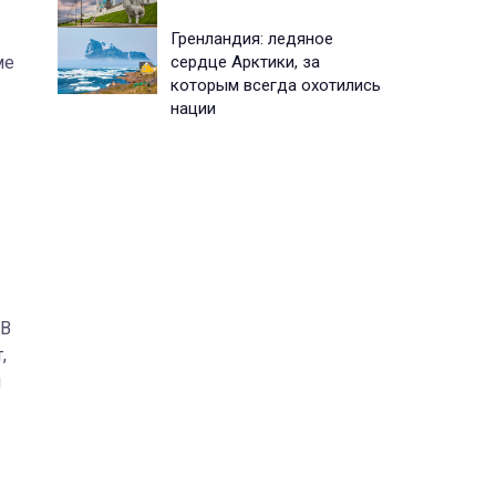
Гренландия: ледяное
сердце Арктики, за
ме
которым всегда охотились
нации
 В
,
и