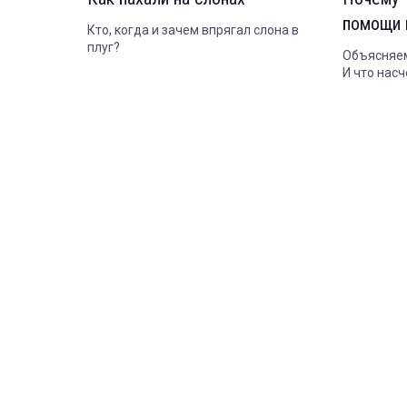
помощи 
Кто, когда и зачем впрягал слона в
плуг?
Объясняем,
И что насч