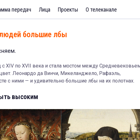
амма передач
Лица
Проекты
О телеканале
у людей большие лбы
сняем.
 с XIV по XVII века и стала мостом между Средневековьем
ет. Леонардо да Винчи, Микеланджело, Рафаэль,
те с ними — и удивительно большие лбы на их полотнах.
быть высоким