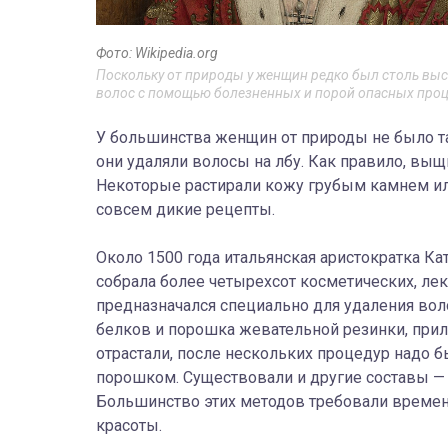
Фото: Wikipedia.org
Поскольку от природы у женщин редко был столь высо
волос с помощью болезненных и порой опасных проц
У большинства женщин от природы не было та
они удаляли волосы на лбу. Как правило, выщ
Некоторые растирали кожу грубым камнем ил
совсем дикие рецепты.
Около 1500 года итальянская аристократка Кат
собрала более четырехсот косметических, ле
предназначался специально для удаления вол
белков и порошка жевательной резинки, прило
отрастали, после нескольких процедур надо
порошком. Существовали и другие составы —
Большинство этих методов требовали времени
красоты.