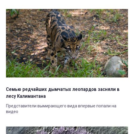
Семью редчайших дымчатых леопардов засняли в
лесу Калимантана
Представители вымирающего вида впервые попали на
видео