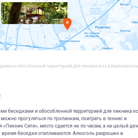
едками и обособленной территорией для пикника есть в Бирюлевско
.
ыми беседками и обособленной территорией для пикника е
можно прогуляться по тропинкам, поиграть в теннис и
 «Пикник Сити», место сдается не по часам, а на целый ден
е время беседки отапливаются. Алкоголь разрешен в