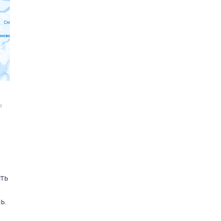
м
сть
ь.