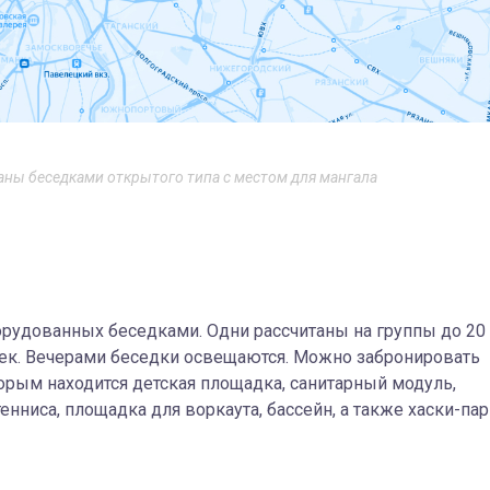
ваны беседками открытого типа с местом для мангала
борудованных беседками. Одни рассчитаны на группы до 20
овек. Вечерами беседки освещаются. Можно забронировать
орым находится детская площадка, санитарный модуль,
нниса, площадка для воркаута, бассейн, а также хаски-пар