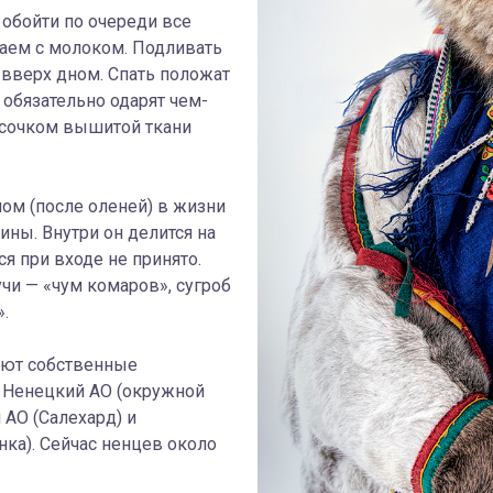
 обойти по очереди все
чаем с молоком. Подливать
у вверх дном. Спать положат
, обязательно одарят чем-
усочком вышитой ткани
ом (после оленей) в жизни
ины. Внутри он делится на
я при входе не принято.
чи — «чум комаров», сугроб
».
еют собственные
 Ненецкий АО (окружной
 АО (Салехард) и
ка). Сейчас ненцев около