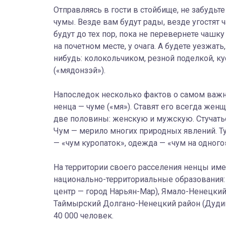
Отправляясь в гости в стойбище, не забудьте
чумы. Везде вам будут рады, везде угостят 
будут до тех пор, пока не перевернете чашк
на почетном месте, у очага. А будете уезжать
нибудь: колокольчиком, резной поделкой, к
(«мядонзэй»).
Напоследок несколько фактов о самом важн
ненца — чуме («мя»). Ставят его всегда женщ
две половины: женскую и мужскую. Стучатьс
Чум — мерило многих природных явлений. Ту
— «чум куропаток», одежда — «чум на одного
На территории своего расселения ненцы им
национально-территориальные образования:
центр — город Нарьян-Мар), Ямало-Ненецкий
Таймырский Долгано-Ненецкий район (Дудин
40 000 человек.