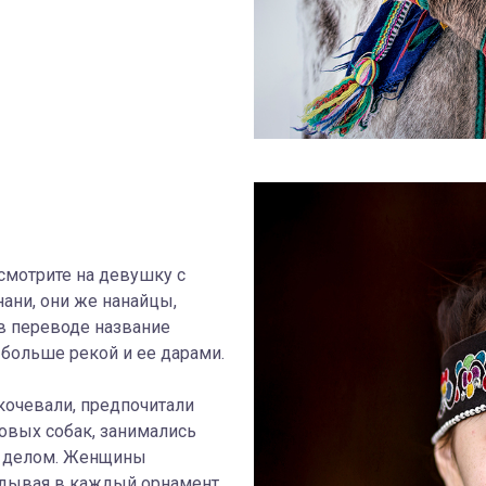
осмотрите на девушку с
нани, они же нанайцы,
 в переводе название
 больше рекой и ее дарами.
кочевали, предпочитали
овых собак, занимались
м делом. Женщины
адывая в каждый орнамент