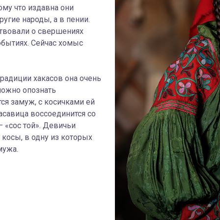
ому что издавна они
ругие народы, а в пении.
ствовали о свершениях
обытиях. Сейчас хомыс
традиции хакасов она очень
можно опознать
ся замуж, с косичками ей
асавица воссоединится со
 «сос той». Девичьи
 косы, в одну из которых
мужа.