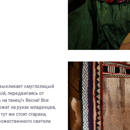
 — выкликает смуглолицый
й, передвигаясь от
на танец!» Весна! Все
ржат на руках младенцев,
тут же стоят старики,
 божественного светила.