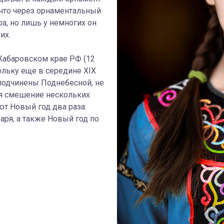
 что через орнаментальный
а, но лишь у немногих он
их.
 Хабаровском крае РФ (12
кольку еще в середине XIX
подчинены Поднебесной, не
ся смешение нескольких
ют Новый год два раза:
варя, а также Новый год по