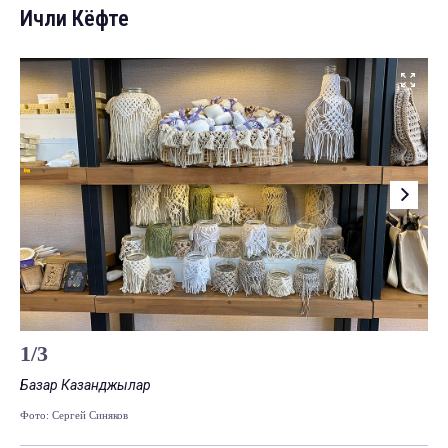
Ичли Кёфте
1
/
3
Базар Казанджылар
Ба
Фото: Сергей Синяков
Фот