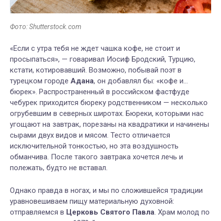
Фото: Shutterstock.com
«Если с утра тебя не ждет чашка кофе, не стоит и
просыпаться», — говаривал Иосиф Бродский, Турцию,
кстати, котировавший. Возможно, побывай поэт в
турецком городе
Адана
, он добавлял бы: «кофе и…
бюрек». Распространенный в российском фастфуде
чебурек приходится бюреку родственником — несколько
огрубевшим в северных широтах. Бюреки, которыми нас
угощают на завтрак, порезаны на квадратики и начинены
сырами двух видов и мясом. Тесто отличается
исключительной тонкостью, но эта воздушность
обманчива. После такого завтрака хочется лечь и
полежать, будто не вставал.
Однако правда в ногах, и мы по сложившейся традиции
уравновешиваем пищу материальную духовной:
отправляемся в
Церковь Святого Павла
. Храм молод по