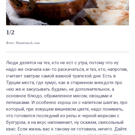
1
/
2
Фото: Shutterstock.com
Фот
Люди делятся на тех, кто не ест с утра, потому что ну
надо же сначала как-то раскачаться, и тех, кто, напротив,
считает завтрак самой важной трапезой дня. Есть в
Турции места, где х
умус, как в старинном анекдоте про
«ею же и закусывать будем», не дополнительное, а
основное блюдо, обрамленное мясом, овощами и
лепешками. И особенно хорош он с напитком шалган, про
который, при зовущем вишневом цвете, надо понимать,
что готовится последний из репы и черной моркови с
булгуром, а на вкус напоминает, ну скажем, свекольный
квас. Если жизнь вас к такому не готовила, ничего. Дайте