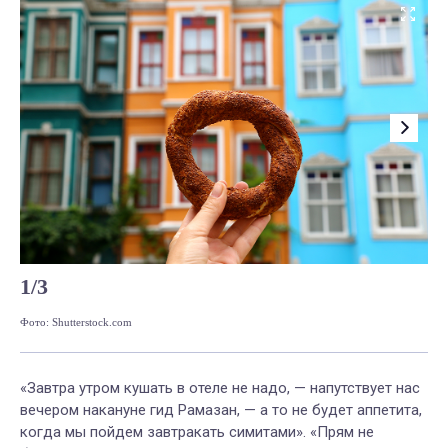
1
/
3
Фото: Shutterstock.com
Фото
«Завтра утром кушать в отеле не надо, — напутствует нас
вечером накануне гид Рамазан, — а то не будет аппетита,
когда мы пойдем завтракать симитами». «Прям не