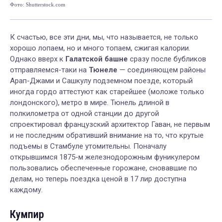
Фото: Shutterstock.com
Фот
К счастью, все эти дни, мы, что называется, не только
хорошо лопаем, но и много топаем, сжигая калории.
Однако вверх к
Галатской башне
сразу после бубликов
отправляемся-таки на
Тюнеле
— соединяющем районы
Арап-Джами и Сашкулу подземном поезде, который
иногда гордо аттестуют как старейшее (моложе только
лондонского), метро в мире. Тюнель длиной в
полкилометра от одной станции до другой
спроектировал французский архитектор Гаван, не первым
и не последним обративший внимание на то, что крутые
подъемы в Стамбуле утомительны. Поначалу
открывшимся 1875-м железнодорожным фуникулером
пользовались обеспеченные горожане, сновавшие по
делам, но теперь поездка ценой в 17 лир доступна
каждому.
Кумпир