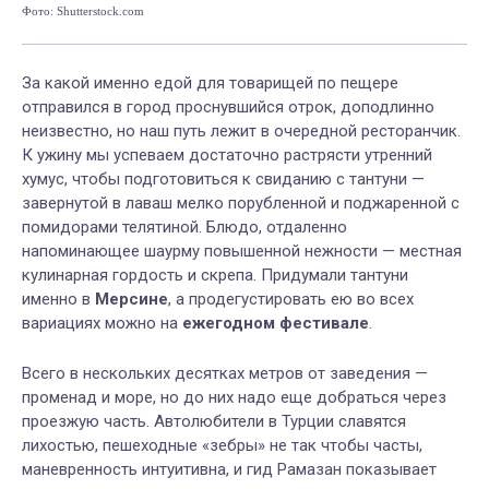
Фото: Shutterstock.com
Фот
За какой именно едой для товарищей по пещере
отправился в город проснувшийся отрок, доподлинно
неизвестно, но наш путь лежит в очередной ресторанчик.
К ужину мы успеваем достаточно растрясти утренний
хумус, чтобы подготовиться к свиданию с тантуни —
завернутой в лаваш мелко порубленной и поджаренной с
помидорами телятиной. Блюдо, отдаленно
напоминающее шаурму повышенной нежности — местная
кулинарная гордость и скрепа. Придумали тантуни
именно в
Мерсине
, а продегустировать ею во всех
вариациях можно на
ежегодном фестивале
.
Всего в нескольких десятках метров от заведения —
променад и море, но до них надо еще добраться через
проезжую часть. Автолюбители в Турции славятся
лихостью, пешеходные «зебры» не так чтобы часты,
маневренность интуитивна, и гид Рамазан показывает