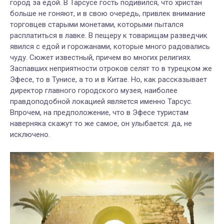
город за едой. В Тарсусе гость подивился, что христан
больше не гоняют, и в свою очередь, привлек внимание
торговцев старыми монетами, которыми пытался
расплатиться в лавке. В пещеру к товарищам разведчик
явился с едой и горожанами, которые много радовались
чуду. Сюжет известный, причем во многих религиях.
Заспавших неприятности отроков селят то в турецком же
Эфесе, то в Тунисе, а то и в Китае. Но, как рассказывает
директор главного городского музея, наиболее
правдоподобной локацией является именно Тарсус.
Впрочем, на предположение, что в Эфесе туристам
наверняка скажут то же самое, он улыбается: да, не
исключено.