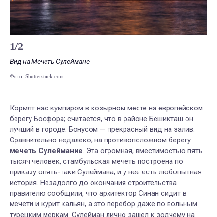
1
/
2
Вид на Мечеть Сулеймане
Ви
Фото: Shutterstock.com
Фот
Кормят нас кумпиром в козырном месте на европейском
берегу Босфора; считается, что в районе Бешикташ
он
лучший в городе. Бонусом — прекрасный вид на залив
.
Сравнительно недалеко, на противоположном берегу —
мечеть Сулеймание
. Эта огромная, вместимостью пять
тысяч человек, стамбульская мечеть построена по
приказу опять-таки Сулеймана, и у нее есть любопытная
история. Незадолго до окончания строительства
правителю сообщили, что архитектор Синан сидит в
мечети и курит кальян, а это перебор даже по вольным
турецким меркам. Сулейман лично зашел к зодчему на