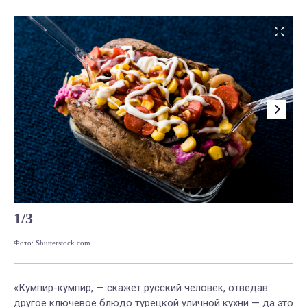
1
/
3
Фото: Shutterstock.com
Фот
«Кумпир-кумпир, — скажет русский человек, отведав
другое ключевое блюдо турецкой уличной кухни — да это