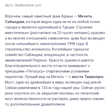
Фото: Shutterstock.com
Впрочем, самый заметный храм Аданы —
Мечеть
Сабанджи
, которая видна едва ли не из любой точки
города и является крупнейшей в Турции. Строение
вместительно (рассчитано на 25 тысяч человек), красиво
и во многих отношениях символично; храм был возведен
после сильнейшего землетрясения 1998 года. В
строительство вложилось богатейшее турецкое
семейство Сабанджи, владеющее, в частности,
авиакомпанией Pegasus. Красота здания и широта
благотворительного жеста отчасти примиряют с
присущими «Пегасусу» спартанскими условиями
перелетов. Лучший вид на Мечеть — с
моста Ташкопрю
.
Мост, один из древнейших в мире, возведен над рекой
Сейхан римлянами в 135-м году нашей эры. Сейчас русло
реки опустело из-за закрытия плотины, но гигантский
мост величественности не растерял, даже прирос каким-
то дополнительным драматизмом.