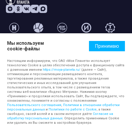
Мы используем
Принимаю
© ОАО «Моя Планета». Все права на любые материалы, опубликованные
cookie-файлы
на сайте, защищены в соответствии с российским и международным
законодательством об авторском праве и смежных правах.
Использование любых аудио-, фото- и видеоматериалов, размещенных на
Настоящим информируем, что ОАО «Моя Планета» использует
сайте, допускается только с разрешения правообладателя и ссылкой на
технологию Cookie в целях обеспечения доступа к функционалу сайта
с доменным именем
https://moya-planeta.ru/
(далее — Сайт),
сайт
moya-planeta.ru
. Адрес для направления юридически значимых
оптимизации и персонализации размещаемого контента,
сообщений:
info@moya-planeta.ru
.
таргетирования рекламных материалов, а также проведения
статистических и иных исследований для улучшения
пользовательского опыта, в том числе с размещением тегов
Правила сайта
Работа с cookie-файлами
системы веб-аналитики «Яндекс Метрика». Нажимая кнопку
Защита персональных данных
Обработка персональных данных
«Принимаю» и продолжая использовать Сайт, Вы подтверждаете, что
Согласие на обработку персональных данных
ознакомлены, понимаете и согласны с положениями
Пользовательского соглашения
,
Политики в отношении обработки
персональных данных
и
Политики по работе с Cookie
, а также
свободно, своей волей и в своем интересе даёте
Согласие на
обработку персональных данных
. Определить применимые Cookie
или удалить их Вы сможете в настройках браузера.