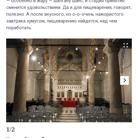
— особенно в жару — шалгану шанс, и стадия принятия
сменится удовольствием. Да и для пищеварения, говорят,
полезно. А после вкусного, но о-о-очень нажористого
завтрака хумусом, пищеварению найдется, над чем
поработать.
1
/
2