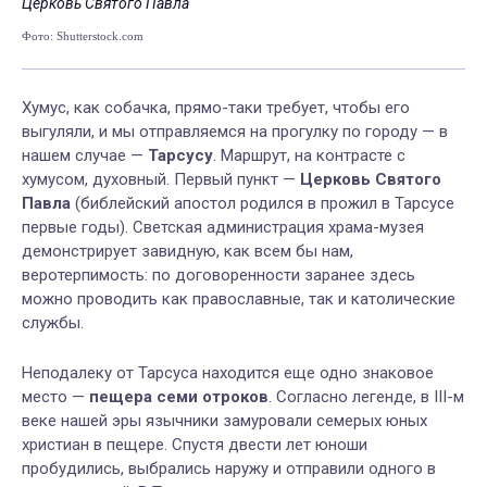
Церковь Святого Павла
Це
Фото: Shutterstock.com
Фот
Хумус, как собачка, прямо-таки требует, чтобы его
выгуляли, и мы отправляемся на прогулку по городу — в
нашем случае —
Тарсусу
. Маршрут, на контрасте с
хумусом, духовный. Первый пункт —
Церковь Святого
Павла
(библейский апостол родился в прожил в
Тарсусе
первые годы). Светская администрация храма-музея
демонстрирует завидную, как всем бы нам,
веротерпимость: по договоренности заранее здесь
можно проводить как православные, так и католические
службы.
Неподалеку от Тарсуса находится еще одно знаковое
место —
пещера семи отроков
. Согласно легенде, в III-м
веке нашей эры язычники замуровали семерых юных
христиан в пещере. Спустя двести лет юноши
пробудились, выбрались наружу и отправили одного в