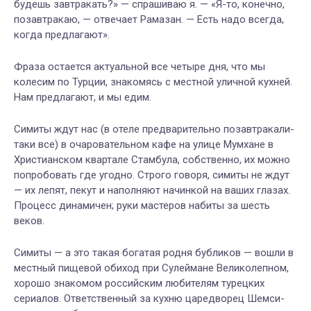
будешь завтракать?» — спрашиваю я. — «Я-то, конечно,
позавтракаю, — отвечает Рамазан. — Есть надо всегда,
когда предлагают».
Фраза остается актуальной все четыре дня, что мы
колесим по Турции, знакомясь с местной уличной кухней.
Нам предлагают, и мы едим.
Симиты ждут нас (в отеле предварительно позавтракали-
таки все) в очаровательном кафе на улице Мумхане в
Христианском квартале Стамбула, собственно, их можно
попробовать где угодно. Строго говоря, симиты не ждут
— их лепят, пекут и наполняют начинкой на ваших глазах.
Процесс динамичен; руки мастеров набиты за шесть
веков.
Симиты — а это такая богатая родня бубликов — вошли в
местный пищевой обиход при Сулеймане Великолепном,
хорошо знакомом российским любителям турецких
сериалов. Ответственный за кухню царедворец Шемси-