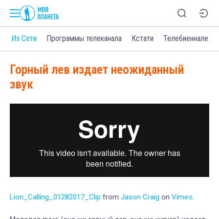
о
Из Сети
Программы телеканала
Кстати
Телебиеннале
Горный лев издает неожиданный
звук
Lion_Calling_01282017_Clip
from
Jason Craig
on
Vimeo
.