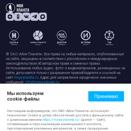
© ОАО «Моя Планета». Все права на любые материалы, опубликованные
на сайте, защищены в соответствии с российским и международным
законодательством об авторском праве и смежных правах.
Использование любых аудио-, фото- и видеоматериалов, размещенных на
сайте, допускается только с разрешения правообладателя и ссылкой на
сайт
moya-planeta.ru
. Адрес для направления юридически значимых
сообщений:
info@moya-planeta.ru
.
Мы используем
Правила сайта
Работа с cookie-файлами
Принимаю
cookie-файлы
Защита персональных данных
Обработка персональных данных
Согласие на обработку персональных данных
Настоящим информируем, что ОАО «Моя Планета» использует
технологию Cookie в целях обеспечения доступа к функционалу сайта
с доменным именем
https://moya-planeta.ru/
(далее — Сайт),
оптимизации и персонализации размещаемого контента,
таргетирования рекламных материалов, а также проведения