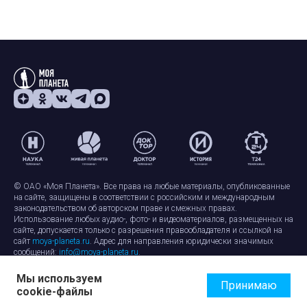
© ОАО «Моя Планета». Все права на любые материалы, опубликованные
на сайте, защищены в соответствии с российским и международным
законодательством об авторском праве и смежных правах.
Использование любых аудио-, фото- и видеоматериалов, размещенных на
сайте, допускается только с разрешения правообладателя и ссылкой на
сайт
moya-planeta.ru
. Адрес для направления юридически значимых
сообщений:
info@moya-planeta.ru
.
Мы используем
Правила сайта
Работа с cookie-файлами
Принимаю
cookie-файлы
Защита персональных данных
Обработка персональных данных
Согласие на обработку персональных данных