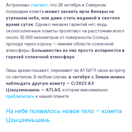
Астрономы
считают
, что 28 октября в Северном
полушарии комета
может засиять ярче Венеры на
утреннем небе, или даже стать видимой в светлое
время суток
. Однако никаких гарантий нет, ведь
околосолнечные кометы пролетают на расстоянии всего
около 50 000 километров от поверхности Солнца,
проходя через корону — нижние области солнечной
атмосферы.
Большинство из них просто испаряются в
горячей солнечной атмосфере
.
Лишь время покажет, переживет ли A11bP7I свою встречу
со светилом. В любом случае,
в октябре с Земли можно
наблюдать другую комету — C/2023 A3
Цзыцзиньшань — ATLAS
, которая максимально
приблизилась
к нашей планете.
На небе появилось новое тело — комета
Цзыцзиньшань