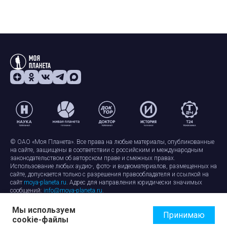
© ОАО «Моя Планета». Все права на любые материалы, опубликованные
на сайте, защищены в соответствии с российским и международным
законодательством об авторском праве и смежных правах.
Использование любых аудио-, фото- и видеоматериалов, размещенных на
сайте, допускается только с разрешения правообладателя и ссылкой на
сайт
moya-planeta.ru
. Адрес для направления юридически значимых
сообщений:
info@moya-planeta.ru
.
Мы используем
Правила сайта
Работа с cookie-файлами
Принимаю
cookie-файлы
Защита персональных данных
Обработка персональных данных