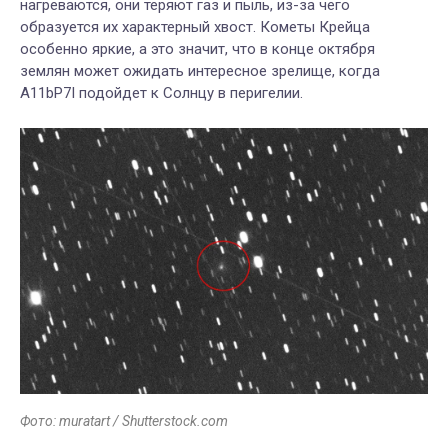
нагреваются, они теряют газ и пыль, из-за чего
образуется их характерный хвост. Кометы Крейца
особенно яркие, а это значит, что в конце октября
землян может ожидать интересное зрелище, когда
A11bP7I подойдет к Солнцу в перигелии.
Фото: muratart / Shutterstock.com