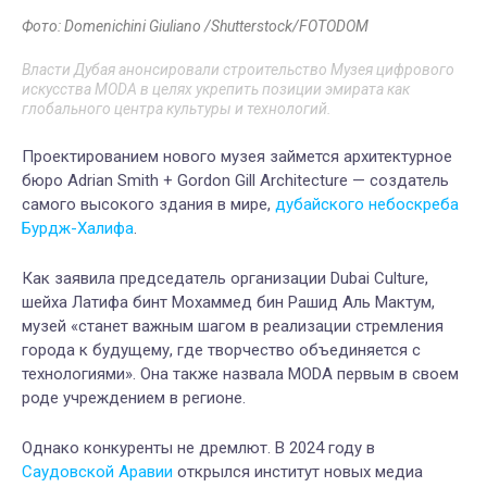
Фото: Domenichini Giuliano /Shutterstock/FOTODOM
Власти Дубая анонсировали строительство Музея цифрового
искусства MODA в целях укрепить позиции эмирата как
глобального центра культуры и технологий.
Проектированием нового музея займется архитектурное
бюро Adrian Smith + Gordon Gill Architecture — создатель
самого высокого здания в мире,
дубайского небоскреба
Бурдж-Халифа
.
Как заявила председатель организации Dubai Culture,
шейха Латифа бинт Мохаммед бин Рашид Аль Мактум,
музей «станет важным шагом в реализации стремления
города к будущему, где творчество объединяется с
технологиями». Она также назвала MODA первым в своем
роде учреждением в регионе.
Однако конкуренты не дремлют. В 2024 году в
Саудовской Аравии
открылся институт новых медиа