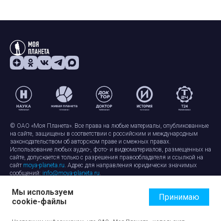
© ОАО «Моя Планета». Все права на любые материалы, опубликованные
на сайте, защищены в соответствии с российским и международным
законодательством об авторском праве и смежных правах.
Использование любых аудио-, фото- и видеоматериалов, размещенных на
сайте, допускается только с разрешения правообладателя и ссылкой на
сайт
moya-planeta.ru
. Адрес для направления юридически значимых
сообщений:
info@moya-planeta.ru
.
Мы используем
Правила сайта
Работа с cookie-файлами
Принимаю
cookie-файлы
Защита персональных данных
Обработка персональных данных
Согласие на обработку персональных данных