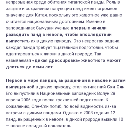
непрерывная среда обитания гигантской панды. Роль в
защите и сохранении популяции панд имеет огромное
значение для Китая, поскольку это животное уже давно
считается национальным достоянием. Именно в
заповедниках Сычуани ученые
впервые начали
разводить панд в неволе, чтобы впоследствии
выпустить
их в дикую природу. Это непростая задача:
каждая панда требует тщательной подготовки, чтобы
адаптироваться к жизни в дикой природе. Так
называемая
«дикая дрессировка» животного может
длиться до семи лет
.
Первой в мире пандой, выращенной в неволе и затем
выпущенной
в дикую природу, стал пятилетний
Сян Сян
.
Его выпустили в Национальный заповедник Волун 28
апреля 2006 года после трехлетней подготовки. К
сожалению, Сян-Сян погиб, по всей видимости, из-за
встречи с дикими пандами. Однако с 2003 года из 12
панд, выращенных в неволе, в дикой природе выжили 10
— вполне солидный показатель.