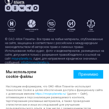
© ОАО «Моя Планета». Все права на любые материалы, опубликованные
на сайте, защищены в соответствии с российским и международным
законодательством об авторском праве и смежных правах.
Использование любых аудио-, фото- и видеоматериалов, размещенных на
сайте, допускается только с разрешения правообладателя и ссылкой на
сайт
moya-planeta.ru
. Адрес для направления юридически значимых
сообщений:
info@moya-planeta.ru
.
Мы используем
Правила сайта
Работа с cookie-файлами
Принимаю
cookie-файлы
Защита персональных данных
Обработка персональных данных
Согласие на обработку персональных данных
Настоящим информируем, что ОАО «Моя Планета» использует
технологию Cookie в целях обеспечения доступа к функционалу сайта
с доменным именем
https://moya-planeta.ru/
(далее — Сайт),
оптимизации и персонализации размещаемого контента,
таргетирования рекламных материалов, а также проведения
статистических и иных исследований для улучшения
пользовательского опыта, в том числе с размещением тегов