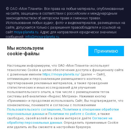
© ОАО «Моя Планета». Все права на любые материалы, опубликованные
на сайте, защищены в соответствии с российским и международным
законодательством об авторском праве и смежных правах.
Использование любых аудио-, фото- и видеоматериалов, размещенных на
сайте, допускается только с разрешения правообладателя и ссылкой на
сайт
moya-planeta.ru
. Адрес для направления юридически значимых
сообщений:
info@moya-planeta.ru
.
Мы используем
Правила сайта
Работа с cookie-файлами
Принимаю
cookie-файлы
Защита персональных данных
Обработка персональных данных
Согласие на обработку персональных данных
Настоящим информируем, что ОАО «Моя Планета» использует
технологию Cookie в целях обеспечения доступа к функционалу сайта
с доменным именем
https://moya-planeta.ru/
(далее — Сайт),
оптимизации и персонализации размещаемого контента,
таргетирования рекламных материалов, а также проведения
статистических и иных исследований для улучшения
пользовательского опыта, в том числе с размещением тегов
системы веб-аналитики «Яндекс Метрика». Нажимая кнопку
«Принимаю» и продолжая использовать Сайт, Вы подтверждаете, что
ознакомлены, понимаете и согласны с положениями
Пользовательского соглашения
,
Политики в отношении обработки
персональных данных
и
Политики по работе с Cookie
, а также
свободно, своей волей и в своем интересе даёте
Согласие на
обработку персональных данных
. Определить применимые Cookie
или удалить их Вы сможете в настройках браузера.