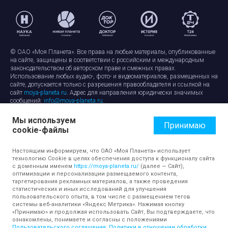
© ОАО «Моя Планета». Все права на любые материалы, опубликованные
на сайте, защищены в соответствии с российским и международным
законодательством об авторском праве и смежных правах.
Использование любых аудио-, фото- и видеоматериалов, размещенных на
сайте, допускается только с разрешения правообладателя и ссылкой на
сайт
moya-planeta.ru
. Адрес для направления юридически значимых
сообщений:
info@moya-planeta.ru
.
Мы используем
Правила сайта
Работа с cookie-файлами
Принимаю
cookie-файлы
Защита персональных данных
Обработка персональных данных
Согласие на обработку персональных данных
Настоящим информируем, что ОАО «Моя Планета» использует
технологию Cookie в целях обеспечения доступа к функционалу сайта
с доменным именем
https://moya-planeta.ru/
(далее — Сайт),
оптимизации и персонализации размещаемого контента,
таргетирования рекламных материалов, а также проведения
статистических и иных исследований для улучшения
пользовательского опыта, в том числе с размещением тегов
системы веб-аналитики «Яндекс Метрика». Нажимая кнопку
«Принимаю» и продолжая использовать Сайт, Вы подтверждаете, что
ознакомлены, понимаете и согласны с положениями
Пользовательского соглашения
,
Политики в отношении обработки