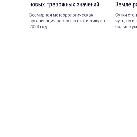
новых тревожных значений
Земле р
беспрец
Всемирная метеорологическая
Сутки стан
организация раскрыла статистику за
чуть, но 
2023 год
больше ус