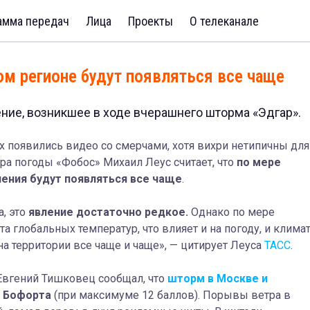
амма передач
Лица
Проекты
О телеканале
ом регионе будут появляться все чаще
ие, возникшее в ходе вчерашнего шторма «Эдгар».
х появились видео со смерчами, хотя вихри нетипичны для
ра погоды «Фобос» Михаил Леус считает, что
по мере
ения будут появляться все чаще
.
а, это
явление достаточно редкое.
Однако по мере
а глобальных температур, что влияет и на погоду, и клима
на территории все чаще и чаще», — цитирует Леуса
ТАСС
.
Евгений Тишковец сообщал, что
шторм в Москве и
е Бофорта
(при максимуме 12 баллов). Порывы ветра в