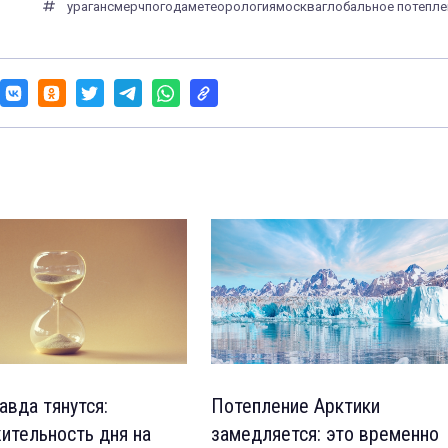
ураган
смерч
погода
метеорология
москва
глобальное потепле
авда тянутся:
Потепление Арктики
ительность дня на
замедляется: это временно