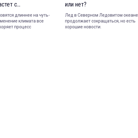
астет с
или нет?
едентной скоростью
овятся длиннее на чуть-
Лед в Северном Ледовитом океане
изменение климата все
продолжает сокращаться, но есть
коряет процесс
хорошие новости.