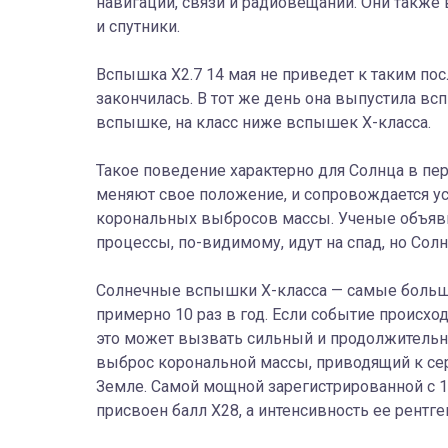
навигации, связи и радиовещании. Они также
и спутники.
Вспышка X2.7 14 мая не приведет к таким пос
закончилась. В тот же день она выпустила всп
вспышке, на класс ниже вспышек X-класса.
Такое поведение характерно для Солнца в п
меняют свое положение, и сопровождается у
корональных выбросов массы. Ученые объяви
процессы, по-видимому, идут на спад, но Со
Солнечные вспышки X-класса — самые больш
примерно 10 раз в год. Если событие происхо
это может вызвать сильный и продолжительн
выброс корональной массы, приводящий к с
Земле. Самой мощной зарегистрированной с 1
присвоен балл X28, а интенсивность ее рентг