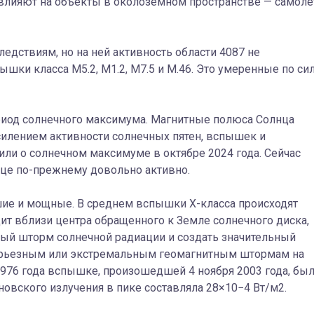
 влияют на объекты в околоземном пространстве — самол
ледствиям, но на ней активность области 4087 не
ышки класса M5.2, M1.2, M7.5 и M.46. Это умеренные по си
ериод солнечного максимума. Магнитные полюса Солнца
силением активности солнечных пятен, вспышек и
ли о солнечном максимуме в октябре 2024 года. Сейчас
лнце по-прежнему довольно активно.
ие и мощные. В среднем вспышки X-класса происходят
дит вблизи центра обращенного к Земле солнечного диска,
ый шторм солнечной радиации и создать значительный
ерьезным или экстремальным геомагнитным штормам на
976 года вспышке, произошедшей 4 ноября 2003 года, бы
еновского излучения в пике составляла 28×10−4 Вт/м2.