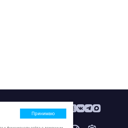
Принимаю
па к функционалу сайта с доменным