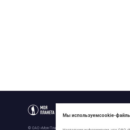
Статьи
Новости
Телеп
Мы используем
cookie-файл
© ОАО «Моя Планета». Все права на любые материалы, опубли
Настоящим информируем, что ОАО «Мо