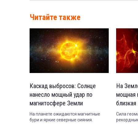
Читайте также
Каскад выбросов: Солнце
На Земл
нанесло мощный удар по
мощная 
магнитосфере Земли
близкая
На планете ожидаются магнитные
Сила геом
бури и яркие северные сияния.
рекордным