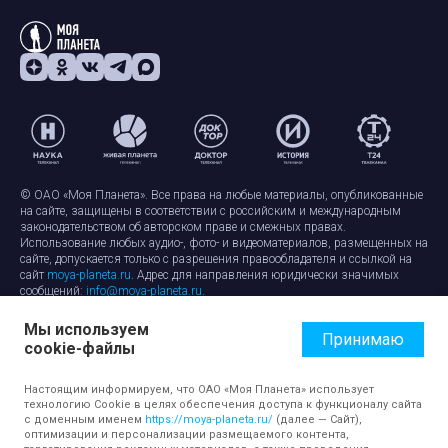
© ОАО «Моя Планета». Все права на любые материалы, опубликованные
на сайте, защищены в соответствии с российским и международным
законодательством об авторском праве и смежных правах.
Использование любых аудио-, фото- и видеоматериалов, размещенных на
сайте, допускается только с разрешения правообладателя и ссылкой на
сайт
moya-planeta.ru
. Адрес для направления юридически значимых
сообщений:
info@moya-planeta.ru
.
Мы используем
Правила сайта
Работа с cookie-файлами
Принимаю
cookie-файлы
Защита персональных данных
Обработка персональных данных
Согласие на обработку персональных данных
Настоящим информируем, что ОАО «Моя Планета» использует
технологию Cookie в целях обеспечения доступа к функционалу сайта
с доменным именем
https://moya-planeta.ru/
(далее — Сайт),
оптимизации и персонализации размещаемого контента,