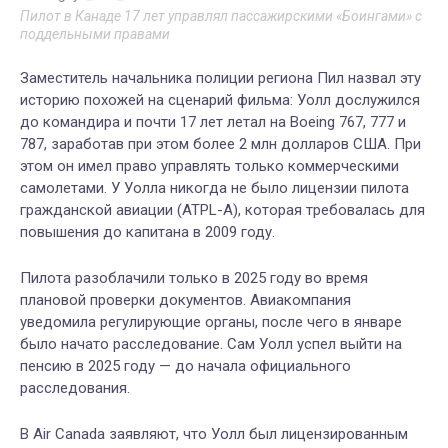
Пилот в Канаде 17 лет управлял пассажирскими «Боингами» с
поддельными правами
Заместитель начальника полиции региона Пил назвал эту
историю похожей на сценарий фильма: Уолл дослужился
до командира и почти 17 лет летал на Boeing 767, 777 и
787, заработав при этом более 2 млн долларов США. При
этом он имел право управлять только коммерческими
самолетами. У Уолла никогда не было лицензии пилота
гражданской авиации (ATPL-A), которая требовалась для
повышения до капитана в 2009 году.
Пилота разоблачили только в 2025 году во время
плановой проверки документов. Авиакомпания
уведомила регулирующие органы, после чего в январе
было начато расследование. Сам Уолл успел выйти на
пенсию в 2025 году — до начала официального
расследования.
В Air Canada заявляют, что Уолл был лицензированным