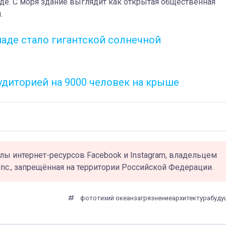
де. С моря здание выглядит как открытая общественная
.
наде стало гигантской солнечной
удиторией на 9000 человек на крыше
лы интернет-ресурсов Facebook и Instagram, владельцем
Inc., запрещённая на территории Российской Федерации.
фото
тихий океан
загрязнение
архитектура
буду