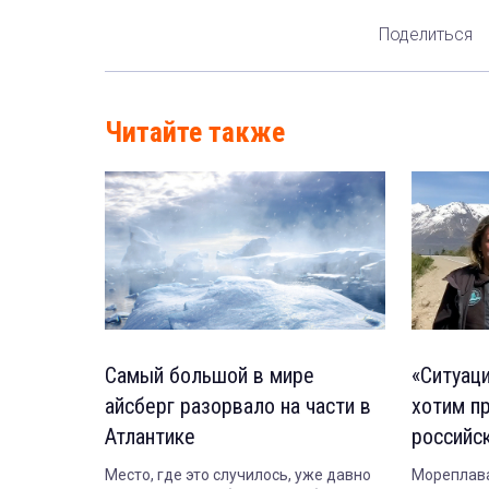
Поделиться
Читайте также
Самый большой в мире
«Ситуац
айсберг разорвало на части в
хотим п
Атлантике
российс
объявил
Место, где это случилось, уже давно
Мореплава