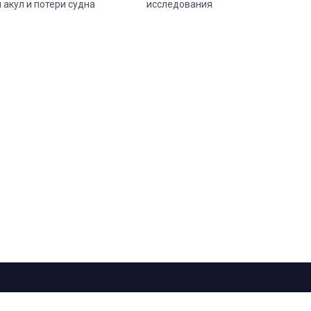
 акул и потери судна
исследования
рограмма
Лица
Проекты
О телеканале