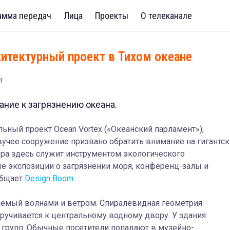
амма передач
Лица
Проекты
О телеканале
итектурный проект в Тихом океане
т
ние к загрязнению океана.
ьный проект Ocean Vortex («Океанский парламент»),
учее сооружение призвано обратить внимание на гигантс
ура здесь служит инструментом экологического
е экспозиции о загрязнении моря, конференц-залы и
общает
Design Boom
.
аемый волнами и ветром. Спиралевидная геометрия
кручивается к центральному водному двору. У здания
групп. О
бычные посетители попадают в музейно-