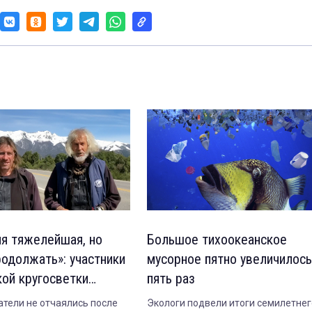
ия тяжелейшая, но
Большое тихоокеанское
родолжать»: участники
мусорное пятно увеличилось
кой кругосветки
пять раз
и о новых планах
тели не отчаялись после
Экологи подвели итоги семилетнег