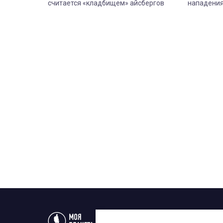
считается «кладбищем» айсбергов
нападения
Статьи
Новости
Телеп