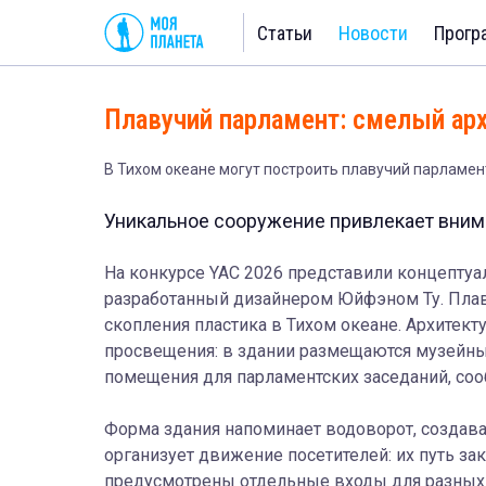
Статьи
Новости
Прогр
Плавучий парламент: смелый арх
В Тихом океане могут построить плавучий парламен
Уникальное сооружение привлекает внима
На конкурсе YAC 2026 представили концептуал
разработанный дизайнером Юйфэном Ту. Плав
скопления пластика в Тихом океане. Архитект
просвещения: в здании размещаются музейны
помещения для парламентских заседаний, со
Форма здания напоминает водоворот, создав
организует движение посетителей: их путь за
предусмотрены отдельные входы для разных 