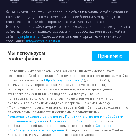
© ОАО «Моя Планета». Все права на любые материалы, опубликованные
на сайте, защищены в соответствии с российским и международным
законодательством об авторском праве и смежных правах.
Использование любых аудио-, фото- и видеоматериалов, размещенных на
сайте, допускается только с разрешения правообладателя и ссылкой на
сайт
moya-planeta.ru
. Адрес для направления юридически значимых
сообщений:
info@moya-planeta.ru
.
Мы используем
Правила сайта
Работа с cookie-файлами
Принимаю
cookie-файлы
Защита персональных данных
Обработка персональных данных
Согласие на обработку персональных данных
Настоящим информируем, что ОАО «Моя Планета» использует
технологию Cookie в целях обеспечения доступа к функционалу сайта
с доменным именем
https://moya-planeta.ru/
(далее — Сайт),
оптимизации и персонализации размещаемого контента,
таргетирования рекламных материалов, а также проведения
статистических и иных исследований для улучшения
пользовательского опыта, в том числе с размещением тегов
системы веб-аналитики «Яндекс Метрика». Нажимая кнопку
«Принимаю» и продолжая использовать Сайт, Вы подтверждаете, что
ознакомлены, понимаете и согласны с положениями
Пользовательского соглашения
,
Политики в отношении обработки
персональных данных
и
Политики по работе с Cookie
, а также
свободно, своей волей и в своем интересе даёте
Согласие на
обработку персональных данных
. Определить применимые Cookie
или удалить их Вы сможете в настройках браузера.