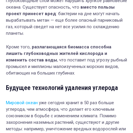
глубоководные слои может нарушить хрупкое равновесие
океана. Существует опасность, что
вместо пользы
проект принесет вред
: бактерии на дне могут начать
вырабатывать метан — еще более опасный парниковый
газ, который сведет на нет все усилия по охлаждению
планеты.
Кроме того,
разлагающаяся биомасса способна
лишить глубоководных жителей кислорода и
изменить состав воды
, что поставит под угрозу рыбный
промысел и миллионы малоизученных морских видов,
обитающих на больших глубинах.
Будущее технологий удаления углерода
Мировой океан
уже сегодня хранит в 50 раз больше
углерода, чем атмосфера, что делает его ключевым
союзником в борьбе с изменением климата. Помимо
захоронения наземных растений, существуют и другие
методы: например, уничтожение вредных водорослей или