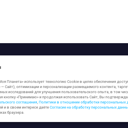
рограмма
Лица
Проекты
О телеканале
ы
кованные на сайте, защищены в соответствии с российским и международным
я Планета» использует технологию Cookie в целях обеспечения досту
ользование любых аудио-, фото- и видеоматериалов, размещенных на сайте,
 — Сайт), оптимизации и персонализации размещаемого контента, тарг
а сайт
moya-planeta.ru
. Адрес для направления юридически значимых сообщений
иных исследований для улучшения пользовательского опыта, в том чис
ая кнопку «Принимаю» и продолжая использовать Сайт, Вы подтверждае
ельского соглашения
,
Политики в отношении обработки персональных 
ей и в своем интересе даёте
Согласие на обработку персональных данн
льных данных
Обработка персональных данных
Согласие на обработку п
ках браузера.