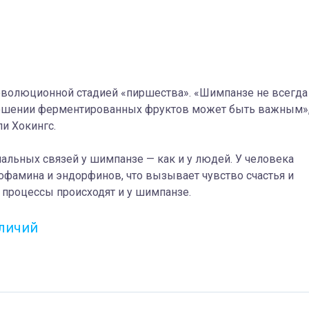
 эволюционной стадией «пиршества». «Шимпанзе не всегда
тношении ферментированных фруктов может быть важным»
и Хокингс.
альных связей у шимпанзе — как и у людей. У человека
офамина и эндорфинов, что вызывает чувство счастья и
 процессы происходят и у шимпанзе.
тличий