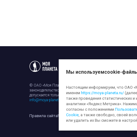
Статьи
Новости
Телеп
Мы используем
cookie-файл
© ОАО «Моя Планета». Все права на любые материалы, опубли
Настоящим информируем, что ОАО «Мо
законодательством об авторском праве и смежных правах. Исп
именем
https://moya-planeta.ru/
(далее
допускается только с разрешения правообладателя и ссылкой н
также проведения статистических и 
info@moya-planeta.ru
.
аналитики «Яндекс Метрика». Нажим
согласны с положениями
Пользоват
Cookie
, а также свободно, своей вол
Правила сайта
Работа с cookie-файлами
Защита персона
или удалить их Вы сможете в настрой