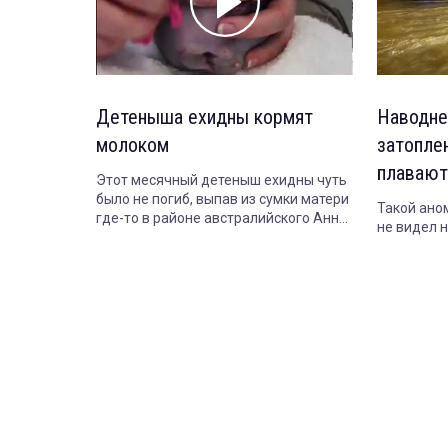
Детеныша ехидны кормят
Наводне
молоком
затопле
плавают
Этот месячный детеныш ехидны чуть
было не погиб, выпав из сумки матери
Такой ано
где-то в районе австралийского Анна
не видел 
Бэй. К счастью, нашелся человек,
который подобрал его и отвез в
Сидней в зоопарк «Таронга»