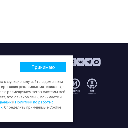
Принимаю
па к функционалу сайта с доменным
етирования рекламных материалов, а
:
ле с размещением тегов системы веб-
те, что ознакомлены, понимаете и
данных
и
Политики по работе с
ых
. Определить применимые Cookie
ерсональных данных