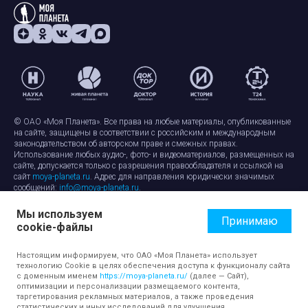
© ОАО «Моя Планета». Все права на любые материалы, опубликованные
на сайте, защищены в соответствии с российским и международным
законодательством об авторском праве и смежных правах.
Использование любых аудио-, фото- и видеоматериалов, размещенных на
сайте, допускается только с разрешения правообладателя и ссылкой на
сайт
moya-planeta.ru
. Адрес для направления юридически значимых
сообщений:
info@moya-planeta.ru
.
Мы используем
Правила сайта
Работа с cookie-файлами
Принимаю
cookie-файлы
Защита персональных данных
Обработка персональных данных
Согласие на обработку персональных данных
Настоящим информируем, что ОАО «Моя Планета» использует
технологию Cookie в целях обеспечения доступа к функционалу сайта
с доменным именем
https://moya-planeta.ru/
(далее — Сайт),
оптимизации и персонализации размещаемого контента,
таргетирования рекламных материалов, а также проведения
статистических и иных исследований для улучшения