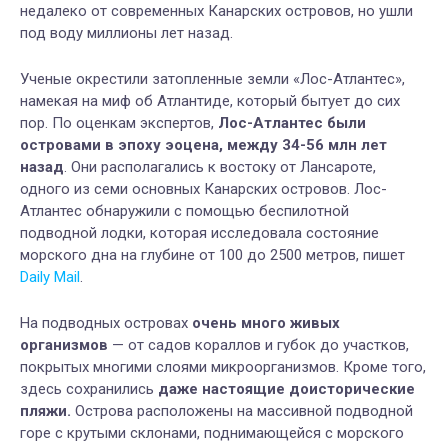
недалеко от современных Канарских островов, но ушли
под воду миллионы лет назад.
Ученые окрестили затопленные земли «Лос-Атлантес»,
намекая на миф об Атлантиде, который бытует до сих
пор. По оценкам экспертов,
Лос-Атлантес были
островами в эпоху эоцена, между 34-56 млн лет
назад
. Они располагались к востоку от Лансароте,
одного из семи основных Канарских островов. Лос-
Атлантес обнаружили с помощью беспилотной
подводной лодки, которая исследовала состояние
морского дна на глубине от 100 до 2500 метров, пишет
Daily Mail
.
На подводных островах
очень много живых
организмов
— от садов кораллов и губок до участков,
покрытых многими слоями микроорганизмов. Кроме того,
здесь сохранились
даже настоящие доисторические
пляжи.
Острова расположены на массивной подводной
горе с крутыми склонами, поднимающейся с морского