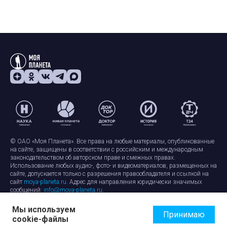
© ОАО «Моя Планета». Все права на любые материалы, опубликованные
на сайте, защищены в соответствии с российским и международным
законодательством об авторском праве и смежных правах.
Использование любых аудио-, фото- и видеоматериалов, размещенных на
сайте, допускается только с разрешения правообладателя и ссылкой на
сайт
moya-planeta.ru
. Адрес для направления юридически значимых
сообщений:
info@moya-planeta.ru
.
Мы используем
Правила сайта
Работа с cookie-файлами
Принимаю
cookie-файлы
Защита персональных данных
Обработка персональных данных