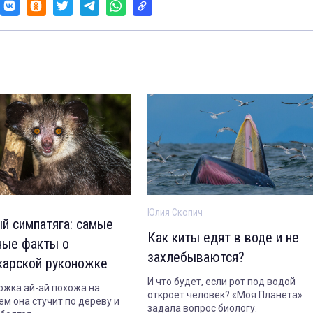
Юлия Скопич
й симпатяга: самые
Как киты едят в воде и не
ные факты о
захлебываются?
карской руконожке
И что будет, если рот под водой
ожка ай-ай похожа на
откроет человек? «Моя Планета»
ем она стучит по дереву и
задала вопрос биологу.