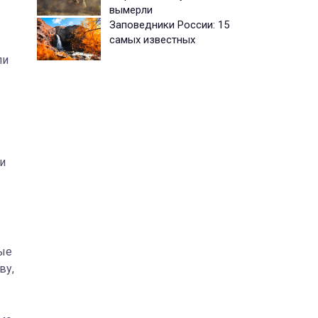
вымерли
Заповедники России: 15
самых известных
ли
и
ые
ву,