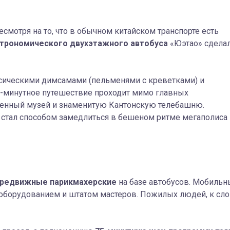
смотря на то, что в обычном китайском транспорте есть
строномического двухэтажного автобуса
«Юэтао» сдела
ссическими димсамами (пельменями с креветками) и
0-минутное путешествие проходит мимо главных
венный музей и знаменитую Кантонскую телебашню.
 стал способом замедлиться в бешеном ритме мегаполиса 
редвижные парикмахерские
на базе автобусов. Мобильн
борудованием и штатом мастеров. Пожилых людей, к сло