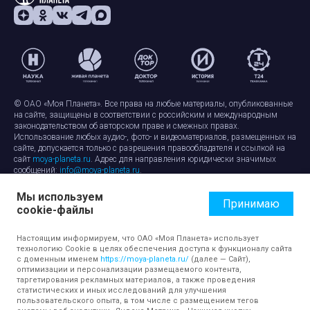
© ОАО «Моя Планета». Все права на любые материалы, опубликованные
на сайте, защищены в соответствии с российским и международным
законодательством об авторском праве и смежных правах.
Использование любых аудио-, фото- и видеоматериалов, размещенных на
сайте, допускается только с разрешения правообладателя и ссылкой на
сайт
moya-planeta.ru
. Адрес для направления юридически значимых
сообщений:
info@moya-planeta.ru
.
Мы используем
Правила сайта
Работа с cookie-файлами
Принимаю
cookie-файлы
Защита персональных данных
Обработка персональных данных
Согласие на обработку персональных данных
Настоящим информируем, что ОАО «Моя Планета» использует
технологию Cookie в целях обеспечения доступа к функционалу сайта
с доменным именем
https://moya-planeta.ru/
(далее — Сайт),
оптимизации и персонализации размещаемого контента,
таргетирования рекламных материалов, а также проведения
статистических и иных исследований для улучшения
пользовательского опыта, в том числе с размещением тегов