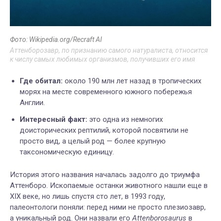
Фото: Wikipedia.org/Recraft AI
Аттенборозавр, по признанию самого натуралиста, относится
к числу самых любимых организмов, получивших его имя
Где обитал:
около 190 млн лет назад в тропических
морях на месте современного южного побережья
Англии.
Интересный факт:
это одна из немногих
доисторических рептилий, которой посвятили не
просто вид, а целый род — более крупную
таксономическую единицу.
История этого названия началась задолго до триумфа
Аттенборо. Ископаемые останки животного нашли еще в
XIX веке, но лишь спустя сто лет, в 1993 году,
палеонтологи поняли: перед ними не просто плезиозавр,
а уникальный род. Они назвали его
Attenborosaurus
в