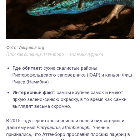
Фото: Wikipedia.org
Плоская ящерица Аттенборо — эндемик Африки
Где обитает:
сухие скалистые районы
Рихтерсфельдского заповедника (ЮАР) и каньон Фиш-
Ривер (Намибия).
Интересный факт:
самцы крупнее самок и имеют
яркую зелено-синюю окраску, в то время как самки
выглядят весьма скромно.
В 2015 году герпетологи описали новый вид ящериц и
дали ему имя
Platysaurus attenboroughi
. Ученые
признались, что Аттенборо прославил плоских ящериц в