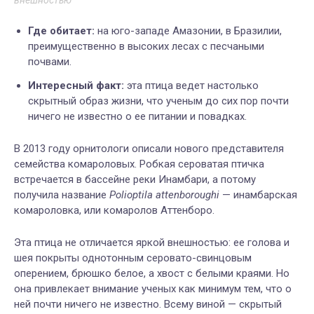
внешностью
Где обитает:
на юго-западе Амазонии, в Бразилии,
преимущественно в высоких лесах с песчаными
почвами.
Интересный факт:
эта птица ведет настолько
скрытный образ жизни, что ученым до сих пор почти
ничего не известно о ее питании и повадках.
В 2013 году орнитологи описали нового представителя
семейства комароловых. Робкая сероватая птичка
встречается в бассейне реки Инамбари, а потому
получила название
Polioptila attenboroughi
— инамбарская
комароловка, или комаролов Аттенборо.
Эта птица не отличается яркой внешностью: ее голова и
шея покрыты однотонным серовато-свинцовым
оперением, брюшко белое, а хвост с белыми краями. Но
она привлекает внимание ученых как минимум тем, что о
ней почти ничего не известно. Всему виной — скрытый