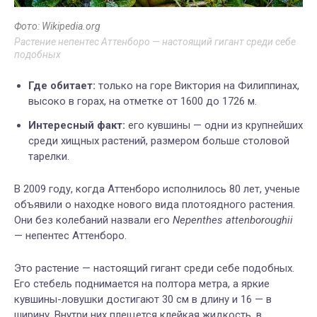
Фото: Wikipedia.org
Растение непентес Аттенборо — настоящий гигант среди себе
подобных
Где обитает:
только на горе Виктория на Филиппинах,
высоко в горах, на отметке от 1600 до 1726 м.
Интересный факт:
его кувшины — одни из крупнейших
среди хищных растений, размером больше столовой
тарелки.
В 2009 году, когда Аттенборо исполнилось 80 лет, ученые
объявили о находке нового вида плотоядного растения.
Они без колебаний назвали его
Nepenthes attenboroughii
— непентес Аттенборо.
Это растение — настоящий гигант среди себе подобных.
Его стебель поднимается на полтора метра, а яркие
кувшины-ловушки достигают 30 см в длину и 16 — в
ширину. Внутри них плещется клейкая жидкость, в