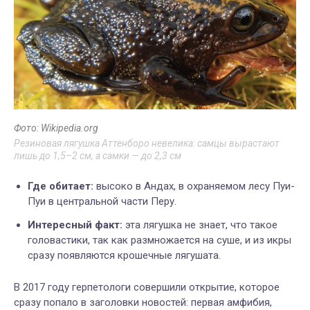
Фото: Wikipedia.org
Резиновая лягушка Аттенборо невелика: самцы вырастают
лишь до 1,5–2 см, а самки — до 2,3 см
Где обитает:
высоко в Андах, в охраняемом лесу Пуи-
Пуи в центральной части Перу.
Интересный факт:
эта лягушка не знает, что такое
головастики, так как размножается на суше, и из икры
сразу появляются крошечные лягушата.
В 2017 году герпетологи совершили открытие, которое
сразу попало в заголовки новостей: первая амфибия,