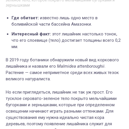
зеленое тело, которое покрыто мельчайшими бугорками и
зернышками
Где обитает:
известно лишь одно место в
боливийской части бассейна Амазонки.
Интересный факт:
этот лишайник настолько тонок,
что его слоевище (тело) достигает толщины всего 0,2
мм.
В 2019 году ботаники обнаружили новый вид коркового
лишайника и назвали его
Malmidea attenboroughii
.
Растение — самое неприметное среди всех живых тезок
великого натуралиста.
Но если приглядеться, лишайник не так уж прост. Его
тусклое серовато-зеленое тело покрыто мельчайшими
бугорками и зернышками, которые при определенном
освещении начинают играть разными оттенками. Для
существования ему нужна идеально чистая кора
деревьев, поэтому появление лишайника служит для