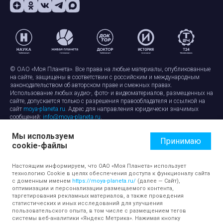
© ОАО «Моя Планета». Все права на любые материалы, опубликованные
на сайте, защищены в соответствии с российским и международным
законодательством об авторском праве и смежных правах.
Использование любых аудио-, фото- и видеоматериалов, размещенных на
сайте, допускается только с разрешения правообладателя и ссылкой на
сайт
moya-planeta.ru
. Адрес для направления юридически значимых
сообщений:
info@moya-planeta.ru
.
Мы используем
Правила сайта
Работа с cookie-файлами
Принимаю
cookie-файлы
Защита персональных данных
Обработка персональных данных
Согласие на обработку персональных данных
Настоящим информируем, что ОАО «Моя Планета» использует
технологию Cookie в целях обеспечения доступа к функционалу сайта
с доменным именем
https://moya-planeta.ru/
(далее — Сайт),
оптимизации и персонализации размещаемого контента,
таргетирования рекламных материалов, а также проведения
статистических и иных исследований для улучшения
пользовательского опыта, в том числе с размещением тегов
системы веб-аналитики «Яндекс Метрика». Нажимая кнопку