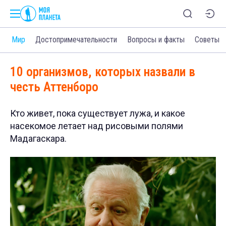
и
Мир
Достопримечательности
Вопросы и факты
Советы
10 организмов, которых назвали в
честь Аттенборо
Кто живет, пока существует лужа, и какое
насекомое летает над рисовыми полями
Мадагаскара.