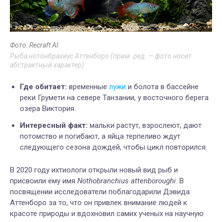
Фото: Recraft AI
Рыба нотонбрахиус Аттенборо (прим. ред. — фото носит
абстрактный характер)
Где обитает:
временные
лужи
и болота в бассейне
реки Грумети на севере Танзании, у восточного берега
озера Виктория.
Интересный факт:
мальки растут, взрослеют, дают
потомство и погибают, а яйца терпеливо ждут
следующего сезона дождей, чтобы цикл повторился.
В 2020 году ихтиологи открыли новый вид рыб и
присвоили ему имя
Nothobranchius attenboroughi
. В
посвящении исследователи поблагодарили Дэвида
Аттенборо за то, что он привлек внимание людей к
красоте природы и вдохновил самих ученых на научную