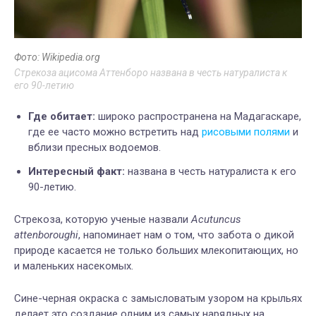
Фото: Wikipedia.org
Стрекоза ацисома Аттенборо названа в честь натуралиста к
его 90-летию
Где обитает:
широко распространена на Мадагаскаре,
где ее часто можно встретить над
рисовыми полями
и
вблизи пресных водоемов.
Интересный факт:
названа в честь натуралиста к его
90-летию.
Стрекоза, которую ученые назвали
Acutuncus
attenboroughi
, напоминает нам о том, что забота о дикой
природе касается не только больших млекопитающих, но
и маленьких насекомых.
Сине-черная окраска с замысловатым узором на крыльях
делает это создание одним из самых нарядных на