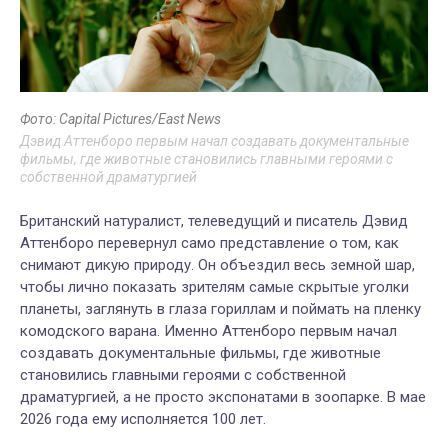
Фото: Capital Pictures/East News
Дэвид Аттенборо первым начал создавать документальные
фильмы, где животные становились главными героями с
собственной драматургией
Британский натуралист, телеведущий и писатель Дэвид
Аттенборо перевернул само представление о том, как
снимают дикую природу. Он объездил весь земной шар,
чтобы лично показать зрителям самые скрытые уголки
планеты, заглянуть в глаза гориллам и поймать на пленку
комодского варана. Именно Аттенборо первым начал
создавать документальные фильмы, где животные
становились главными героями с собственной
драматургией, а не просто экспонатами в зоопарке. В мае
2026 года ему исполняется 100 лет.