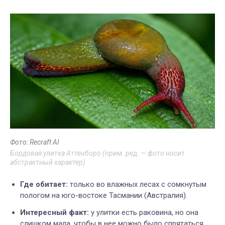
Фото: Recraft AI
Бордовая улитка Аттенборо (прим. ред. — фото носит
абстрактный характер)
Где обитает:
только во влажных лесах с сомкнутым
пологом на юго-востоке Тасмании (Австралия).
Интересный факт:
у улитки есть раковина, но она
слишком мала, чтобы в нее можно было спрятаться.