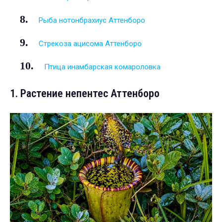
Рыба нотонбрахиус Аттенборо
Стрекоза ацисома Аттенборо
Птица инамбарская комароловка
1. Растение непентес Аттенборо