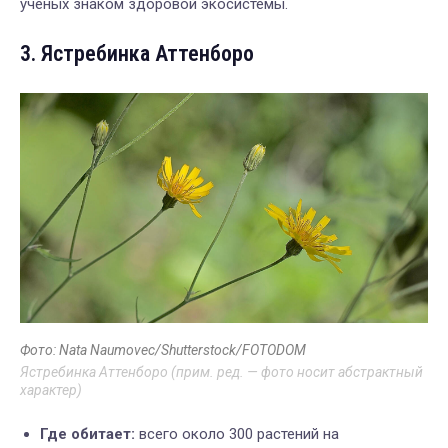
ученых знаком здоровой экосистемы.
3. Ястребинка Аттенборо
Фото: Nata Naumovec/Shutterstock/FOTODOM
Ястребинка Аттенборо (прим. ред. — фото носит абстрактный
характер)
Где обитает:
всего около 300 растений на