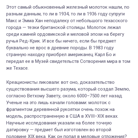
Этот самый обыкновенный железный молоток нашли, по
разным данным, то ли в 1934, то ли в 1936 году супруги
Макс и Эмма Хан неподалеку от небольшого техасского
города — тезки британской столицы. Молоток лежал
среди камней ордовикской и меловой эпохи на берегу
ручья Ред-Крик. И все бы ничего, если бы предмет
буквально не врос в древние породы. В 1983 году
странную находку приобрел американец Карл Бо и
передал ее в Музей свидетельств Сотворения мира в том
же Техасе.
Креационисты ликовали: вот оно, доказательство
существования высшего разума, который создал Землю,
согласно Ветхому Завету, около 6000–7500 лет назад.
Ученые на это лишь качали головами: молоток с
фрагментом деревянной рукоятки очень похож на
модель, распространенную в США в XVIII–XIX веках.
Научные исследования указали на более точную
датировку — предмет был изготовлен во второй
половине XIX века. Как он попал в меловые отложения?