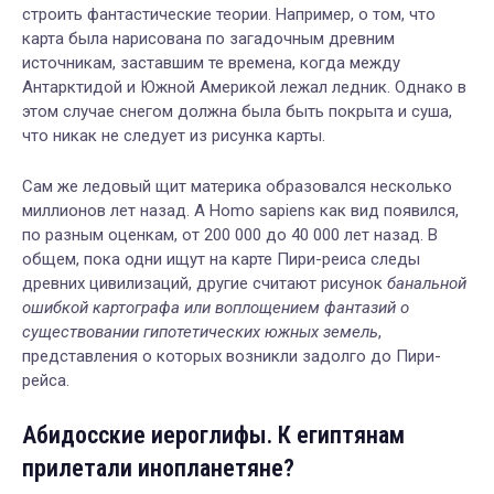
строить фантастические теории. Например, о том, что
карта была нарисована по загадочным древним
источникам, заставшим те времена, когда между
Антарктидой и Южной Америкой лежал ледник. Однако в
этом случае снегом должна была быть покрыта и суша,
что никак не следует из рисунка карты.
Сам же ледовый щит материка образовался несколько
миллионов лет назад. А Homo sapiens как вид появился,
по разным оценкам, от 200 000 до 40 000 лет назад. В
общем, пока одни ищут на карте Пири-реиса следы
древних цивилизаций, другие считают рисунок
банальной
ошибкой картографа или воплощением фантазий о
существовании гипотетических южных земель
,
представления о которых возникли задолго до Пири-
рейса.
Абидосские иероглифы. К египтянам
прилетали инопланетяне?