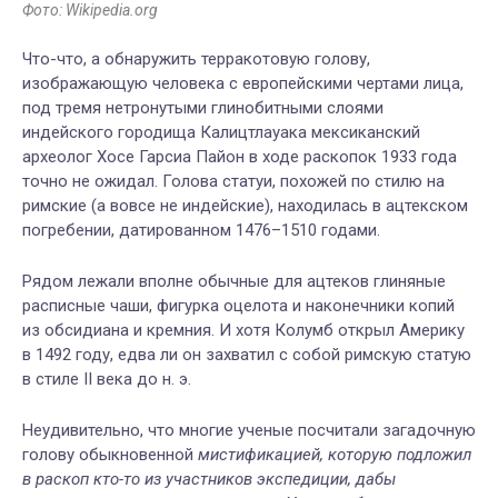
Фото: Wikipedia.org
Что-что, а обнаружить терракотовую голову,
изображающую человека с европейскими чертами лица,
под тремя нетронутыми глинобитными слоями
индейского городища Калицтлауака мексиканский
археолог Хосе Гарсиа Пайон в ходе раскопок 1933 года
точно не ожидал. Голова статуи, похожей по стилю на
римские (а вовсе не индейские), находилась в ацтекском
погребении, датированном 1476–1510 годами.
Рядом лежали вполне обычные для ацтеков глиняные
расписные чаши, фигурка оцелота и наконечники копий
из обсидиана и кремния. И хотя Колумб открыл Америку
в 1492 году, едва ли он захватил с собой римскую статую
в стиле II века до н. э.
Неудивительно, что многие ученые посчитали загадочную
голову обыкновенной
мистификацией, которую подложил
в раскоп кто-то из участников экспедиции, дабы