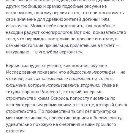
других гробницах и храмах подобные рисунки не
встречаются, поэтому версия о том, что они могли иметь
свое значение для древних жителей долины Нила,
исключена. Можно себе представить, как подобные
находки радуют конспирологов. Вот оно, доказательство
того, что пирамиды построили не древние египтяне, а
самые настоящие пришельцы, прилетевшие в Египет —
натурально — в «голубом вертолете».
Версия «занудных» ученых, как водится, скучнее.
Исследования показали, что
абидосские иероглифы — не
что иное, как так называемые палимпсесты, то есть
письмена, которые использовались вторично.
Имена и
титулы фараона Рамсеса II, который завершил
строительство храма Осириса, попросту писались по
заштукатуренным упоминаниям о его отце, который начал
строительство. По прошествии тысяч лет штукатурка
местами осыпалась, превратив надписи в бессмыслицу,
удивительно похожую на очертания машин прошлого
столетия.