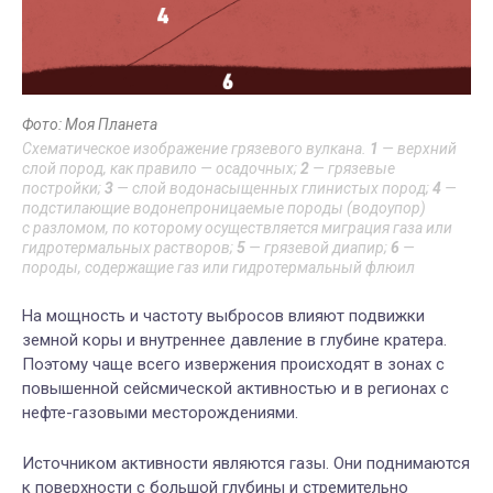
Фото: Моя Планета
Схематическое изображение грязевого вулкана.
1
— верхний
слой пород, как правило — осадочных;
2
— грязевые
постройки;
3
— слой водонасыщенных глинистых пород;
4
—
подстилающие водонепроницаемые породы (водоупор)
с разломом, по которому осуществляется миграция газа или
гидротермальных растворов;
5
— грязевой диапир;
6
—
породы, содержащие газ или гидротермальный флюил
На мощность и частоту выбросов влияют подвижки
земной коры и внутреннее давление в глубине кратера.
Поэтому чаще всего извержения происходят в зонах с
повышенной сейсмической активностью и в регионах с
нефте-газовыми месторождениями.
Источником активности являются газы. Они поднимаются
к поверхности с большой глубины и стремительно