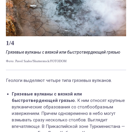
1
/
4
Грязевые вулканы с вязкой или быстротвердеющей грязью
Ко
Фото: Pavel Szabo/Shutterstock/FOTODOM
Фот
Геологи выделяют четыре типа грязевых вулканов.
Грязевые вулканы с вязкой или
быстротвердеющей грязью.
К ним относят крупные
вулканические образования со столбообразным
извержением. Причем одновременно в небо могут
взмывать сразу несколько столбов. Выглядит
впечатляюще. В Прикаспийской зоне Туркменистана —