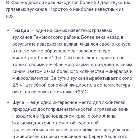
В Краснодарской крае находятся более 30 действующих
грязевых вулканов. Коротко о наиболее известных из
них.
Тиздар
— один из самых известных грязевых
вулканов Темрюкского района. Более века назад в
результате извержения вулкан лишился своего конуса,
а на его месте образовалось грязевое озеро
диаметром более 20 м. Оно привлекает туристов не
только своими лечебными грязями, но и удивительным
синим цветом из-за большого количества минералов и
микроэлементов. За сутки вулкан вырабатывает около
2,5 м³ целебной сопочной жидкости, а ее температура
никогда не опускается ниже +25
°C
.
Шуго
— еще одно интересное место для любителей
природных достопримечательностей и грязевых ванн.
Находится в Краснодарском крае, около Анапы.
Большим достоинством этой курортной
грязелечебницы является расположение среди лесов
и живописных горных массивов на берегу Азовского