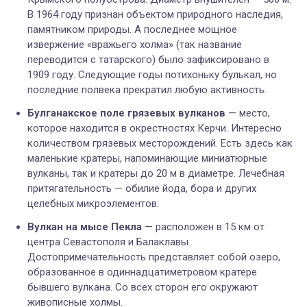
В 1964 году признан объектом природного наследия,
памятником природы. А последнее мощное
извержение «вражьего холма» (так название
переводится с татарского) было зафиксировано в
1909 году. Следующие годы потихоньку булькал, но
последние полвека прекратил любую активность.
Булганакское поле грязевых вулканов
— место,
которое находится в окрестностях Керчи. Интересно
количеством грязевых месторождений. Есть здесь как
маленькие кратеры, напоминающие миниатюрные
вулканы, так и кратеры до 20 м в диаметре. Лечебная
притягательность — обилие йода, бора и других
целебных микроэлементов.
Вулкан на мысе Пекла
— расположен в 15 км от
центра Севастополя и Балаклавы.
Достопримечательность представляет собой озеро,
образованное в одиннадцатиметровом кратере
бывшего вулкана. Со всех сторон его окружают
живописные холмы.