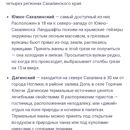
четырех регионах Сахалинского края.
Южно-Сахалинский
— самый доступный из них.
Расположен в 18 км к северо-западу от Южно-
Сахалинска. Ландшафты похожи на крымские: гейзеры
окружены густым лесным массивом, а грязевые
вулканы бьют прямо из-под земли, растекаясь
лужицами. Принять ванны в этой грязи не получиться
— она холодная и липкая. Просыпается вулкан редко,
но когда это происходит, выбрасывает столбы грязи
на 15 м вверх.
Дагинский
— находится на севере Сахалина в 30 км от
города Ноглики, в районе залива Доги,
в селе Горячие
Ключи
.
Дагинские термальные источники ценятся
лечебными свойствами. В распоряжении туристов —
гостиница, расположенная неподалеку, или «дикий»
отдых на лоне природы и ночевки в палатках.
Термальные ванны можно принять под открытым
воздухом в природных чанах или под куполами-
навесами с горячими термами.