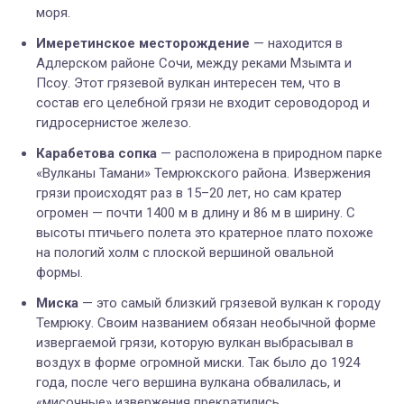
моря.
Имеретинское
месторождение
— н
аходится в
Адлерском районе Сочи, между реками Мзымта и
Псоу. Этот грязевой вулкан интересен тем, что
в
состав его целебной грязи не входит сероводород и
гидросернистое железо.
Карабетова сопка
— р
асположена в
природном парке
«
Вулканы Тамани
»
Темрюкского района.
Извержения
грязи происходят раз в 15
–
20 лет, но сам кратер
огромен — почти 1400 м в длину и 86 м в ширину. С
высоты птичьего полета это кратерное плато похоже
на пологий холм с плоской вершиной овальной
формы.
Миска
— это самый близкий грязевой вулкан к городу
Темрюку. Своим названием обязан необычной форме
извергаемой грязи, которую вулкан выбрасывал в
воздух в форме огромной миски. Так было до 1924
года, после чего вершина вулкана обвалилась, и
«мисочные» извержения прекратились.