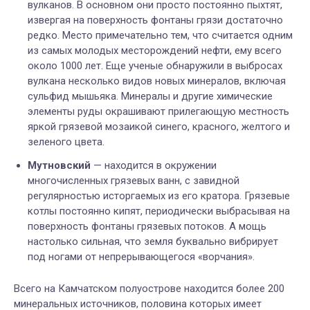
вулканов. В основном они просто постоянно пыхтят,
извергая на поверхность фонтаны грязи достаточно
редко. Место примечательно тем, что считается одним
из самых молодых месторождений нефти, ему всего
около 1000 лет. Еще ученые обнаружили в выбросах
вулкана несколько видов новых минералов, включая
сульфид мышьяка. Минералы и другие химические
элементы руды окрашивают прилегающую местность
яркой грязевой мозаикой синего, красного, желтого и
зеленого цвета.
Мутновский
— н
аходится в окружении
многочисленных грязевых ванн, с завидной
регулярностью исторгаемых из его кратора. Грязевые
котлы постоянно кипят, периодически выбрасывая на
поверхность фонтаны грязевых потоков. А мощь
настолько сильная, что земля буквально вибрирует
под ногами от непрерывающегося
«
ворчания
»
.
Всего на Камчатском полуострове находится более 200
минеральных источников, половина которых имеет