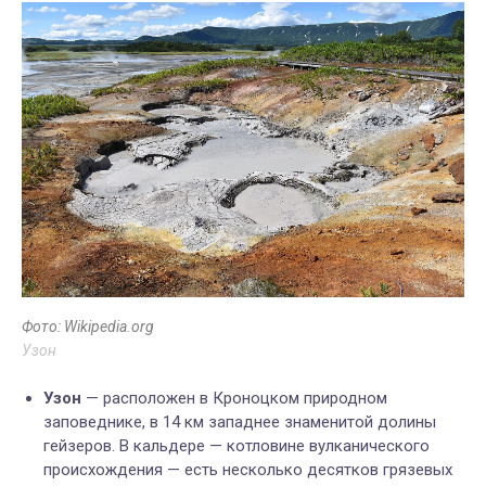
Фото: Wikipedia.org
Узон
Узон
— р
асположен в
Кроноцком природном
заповеднике,
в 14 км западнее знаменитой долины
гейзеров. В
кальдере
— котловине вулканического
происхождения —
есть несколько десятков грязевых