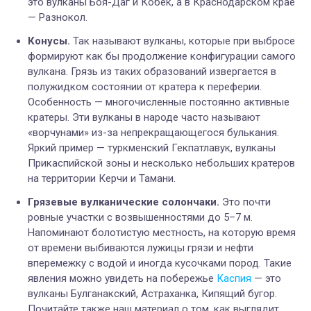
это вулканы Боя-Даг и Кобек, а в Краснодарском крае
— Разнокол.
Конусы.
Так называют вулканы, которые при выбросе
формируют как бы продолжение конфигурации самого
вулкана. Грязь из таких образований извергается в
полужидком состоянии от кратера к переферии.
Особенность — многочисленные постоянно активные
кратеры. Эти вулканы в народе часто называют
«ворчунами» из-за непрекращающегося булькания.
Яркий пример — туркменский Гекпатлавук, вулканы
Прикаспийской зоны и несколько небольших кратеров
на территории Керчи и Тамани.
Грязевые вулканические солончаки.
Это почти
ровные участки с возвышенностями до 5
–
7 м.
Напоминают болотистую местность, на которую время
от времени выбиваются лужицы грязи и нефти
вперемежку с водой и иногда кусочками пород. Такие
явления можно увидеть на побережье
Каспия
— это
вулканы Булганакский, Астраханка, Кипящий бугор.
Почитайте также наш материал о том, как выглядит