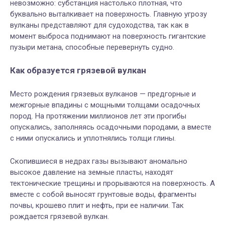
невозможно:
субстанция настолько плотная, что
буквально выталкивает на поверхность. Главную угрозу
вулканы
представляют для судоходства, так как в
момент выброса поднимают на поверхность гигантские
пузыри метана, способные перевернуть судно.
Как образуется грязевой вулкан
Место рождения грязевых вулканов — предгорные и
межгорные впадины с мощными толщами осадочных
пород. На протяжении миллионов лет эти прогибы
опускались, заполняясь осадочными породами, а вместе
с ними опускались и уплотнялись толщи глины.
С
копившиеся в недрах газы вызывают аномально
высокое давление на земные пласты, находят
тектонические трещины и прорываются на поверхность. А
вместе с собой выносят грунтовые воды, фрагменты
почвы, крошево плит и нефть, при ее наличии. Так
рождается грязевой вулкан.