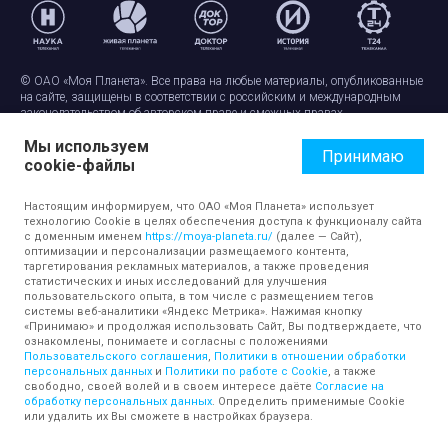
© ОАО «Моя Планета». Все права на любые материалы, опубликованные
на сайте, защищены в соответствии с российским и международным
законодательством об авторском праве и смежных правах.
Использование любых аудио-, фото- и видеоматериалов, размещенных на
Мы используем
сайте, допускается только с разрешения правообладателя и ссылкой на
Принимаю
сайт
moya-planeta.ru
. Адрес для направления юридически значимых
cookie-файлы
сообщений:
info@moya-planeta.ru
.
Настоящим информируем, что ОАО «Моя Планета» использует
технологию Cookie в целях обеспечения доступа к функционалу сайта
Правила сайта
Работа с cookie-файлами
с доменным именем
https://moya-planeta.ru/
(далее — Сайт),
Защита персональных данных
Обработка персональных данных
оптимизации и персонализации размещаемого контента,
Согласие на обработку персональных данных
таргетирования рекламных материалов, а также проведения
статистических и иных исследований для улучшения
пользовательского опыта, в том числе с размещением тегов
системы веб-аналитики «Яндекс Метрика». Нажимая кнопку
«Принимаю» и продолжая использовать Сайт, Вы подтверждаете, что
ознакомлены, понимаете и согласны с положениями
Пользовательского соглашения
,
Политики в отношении обработки
персональных данных
и
Политики по работе с Cookie
, а также
свободно, своей волей и в своем интересе даёте
Согласие на
обработку персональных данных
. Определить применимые Cookie
или удалить их Вы сможете в настройках браузера.