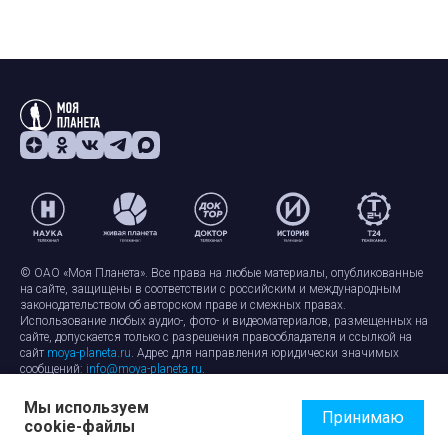
© ОАО «Моя Планета». Все права на любые материалы, опубликованные
на сайте, защищены в соответствии с российским и международным
законодательством об авторском праве и смежных правах.
Использование любых аудио-, фото- и видеоматериалов, размещенных на
сайте, допускается только с разрешения правообладателя и ссылкой на
сайт
moya-planeta.ru
. Адрес для направления юридически значимых
сообщений:
info@moya-planeta.ru
.
Мы используем
Правила сайта
Работа с cookie-файлами
Принимаю
cookie-файлы
Защита персональных данных
Обработка персональных данных
Согласие на обработку персональных данных