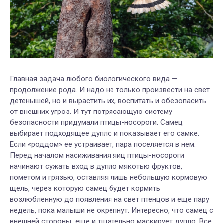
Главная задача любого биологического вида —
продолжение рода. И надо не только произвести на свет
детенышей, но и вырастить их, воспитать и обезопасить
от внешних угроз. И тут потрясающую систему
безопасности придумали птицы-носороги. Самец
выбирает подходящее дупло и показывает его самке.
Если «роддом» ее устраивает, пара поселяется в нем.
Перед началом насиживания яиц птицы-носороги
начинают сужать вход в дупло мякотью фруктов,
пометом и грязью, оставляя лишь небольшую кормовую
щель, через которую самец будет кормить
возлюбленную до появления на свет птенцов и еще пару
недель, пока малыши не окрепнут. Интересно, что самец с
внешней стороны еще и тщательно маскирует дупло. Все