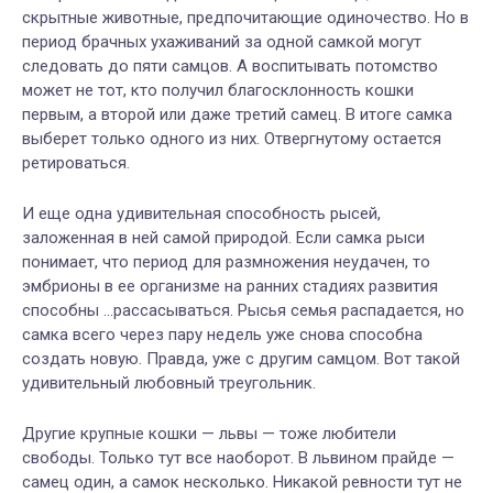
скрытные животные, предпочитающие одиночество. Но в
период брачных ухаживаний за одной самкой могут
следовать до пяти самцов. А воспитывать потомство
может не тот, кто получил благосклонность кошки
первым, а второй или даже третий самец. В итоге самка
выберет только одного из них. Отвергнутому остается
ретироваться.
И еще одна удивительная способность рысей,
заложенная в ней самой природой. Если самка рыси
понимает, что период для размножения неудачен, то
эмбрионы в ее организме на ранних стадиях развития
способны …рассасываться. Рысья семья распадается, но
самка всего через пару недель уже снова способна
создать новую. Правда, уже с другим самцом. Вот такой
удивительный любовный треугольник.
Другие крупные кошки — львы — тоже любители
свободы. Только тут все наоборот.
В львином прайде —
самец один, а самок несколько. Никакой ревности тут не