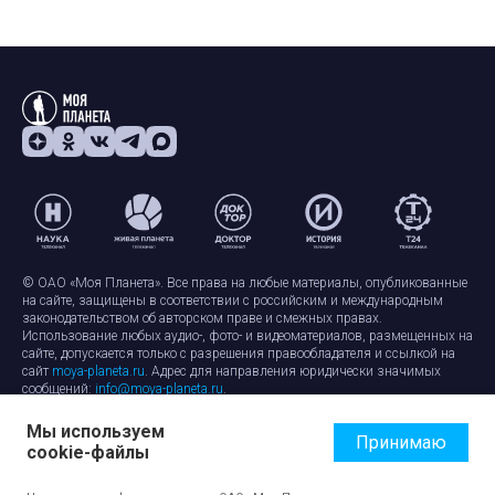
© ОАО «Моя Планета». Все права на любые материалы, опубликованные
на сайте, защищены в соответствии с российским и международным
законодательством об авторском праве и смежных правах.
Использование любых аудио-, фото- и видеоматериалов, размещенных на
сайте, допускается только с разрешения правообладателя и ссылкой на
сайт
moya-planeta.ru
. Адрес для направления юридически значимых
сообщений:
info@moya-planeta.ru
.
Мы используем
Правила сайта
Работа с cookie-файлами
Принимаю
cookie-файлы
Защита персональных данных
Обработка персональных данных
Согласие на обработку персональных данных