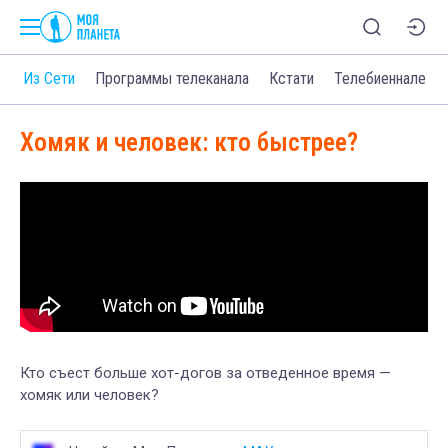
о
Из Сети
Программы телеканала
Кстати
Телебиеннале
Хомяк и человек: кто быстрее?
Кто съест больше хот-догов за отведенное время —
хомяк или человек?