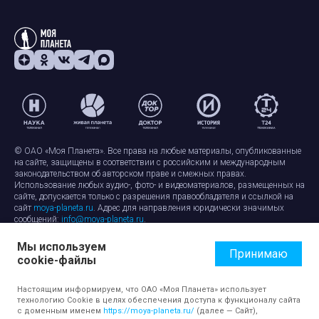
© ОАО «Моя Планета». Все права на любые материалы, опубликованные
на сайте, защищены в соответствии с российским и международным
законодательством об авторском праве и смежных правах.
Использование любых аудио-, фото- и видеоматериалов, размещенных на
сайте, допускается только с разрешения правообладателя и ссылкой на
сайт
moya-planeta.ru
. Адрес для направления юридически значимых
сообщений:
info@moya-planeta.ru
.
Мы используем
Правила сайта
Работа с cookie-файлами
Принимаю
cookie-файлы
Защита персональных данных
Обработка персональных данных
Согласие на обработку персональных данных
Настоящим информируем, что ОАО «Моя Планета» использует
технологию Cookie в целях обеспечения доступа к функционалу сайта
с доменным именем
https://moya-planeta.ru/
(далее — Сайт),