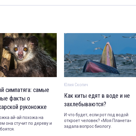
Юлия Скопич
й симпатяга: самые
Как киты едят в воде и не
ные факты о
захлебываются?
карской руконожке
И что будет, если рот под водой
ожка ай-ай похожа на
откроет человек? «Моя Планета»
ем она стучит по дереву и
задала вопрос биологу.
боятся.