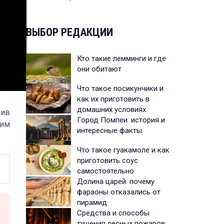
ВЫБОР РЕДАКЦИИ
Кто такие лемминги и где
они обитают
Что такое посикунчики и
как их приготовить в
домашних условиях
оив
Город Помпеи: история и
ким
интересные факты
Что такое гуакамоле и как
приготовить соус
самостоятельно
Долина царей: почему
фараоны отказались от
пирамид
Средства и способы
тушения лесных пожаров