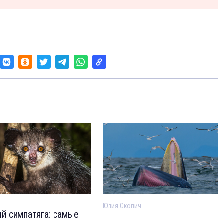
Юлия Скопич
й симпатяга: самые