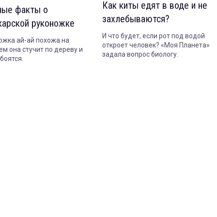
Как киты едят в воде и не
ные факты о
захлебываются?
карской руконожке
И что будет, если рот под водой
ожка ай-ай похожа на
откроет человек? «Моя Планета»
ем она стучит по дереву и
задала вопрос биологу.
боятся.