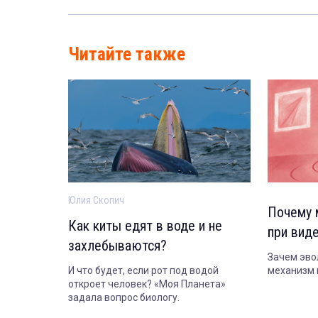
Читайте также
Юлия Скопич
Почему 
Как киты едят в воде и не
при вид
захлебываются?
Зачем эво
И что будет, если рот под водой
механизм и
откроет человек? «Моя Планета»
задала вопрос биологу.