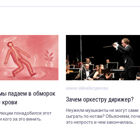
алина зайнабитдинова
мы падаем в обморок
Зачем оркестру дирижер?
е крови
Неужели музыканты не могут сами
люции понадобился этот
сыграть по нотам? Обьясняем, поч
 кого за это винить.
это непросто и чем закончилась
история самого знаменитого оркес
без дирижера.