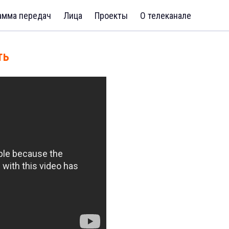
амма передач
Лица
Проекты
О телеканале
ть