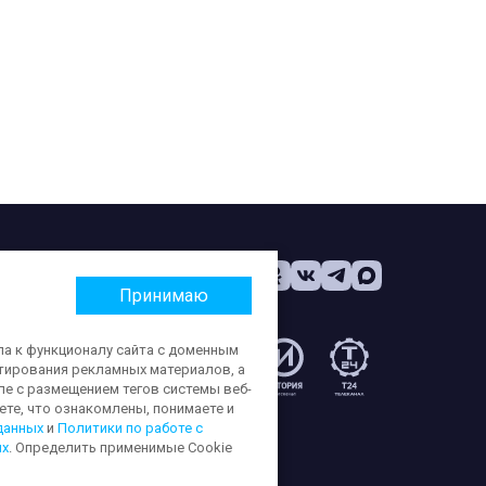
Принимаю
па к функционалу сайта с доменным
етирования рекламных материалов, а
:
ле с размещением тегов системы веб-
те, что ознакомлены, понимаете и
данных
и
Политики по работе с
ых
. Определить применимые Cookie
ерсональных данных