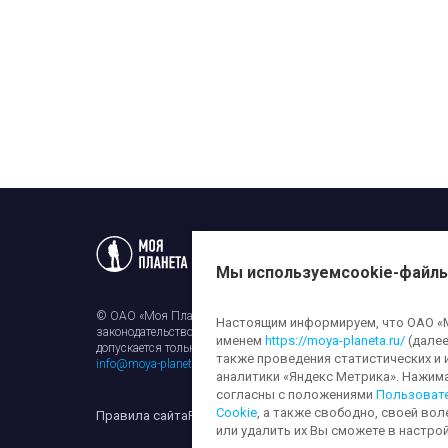
Статьи
Новости
Телеп
Мы используем
cookie-файл
© ОАО «Моя Планета». Все права на любые материалы, опубли
Настоящим информируем, что ОАО «Мо
законодательством об авторском праве и смежных правах. Исп
именем
https://moya-planeta.ru/
(далее
допускается только с разрешения правообладателя и ссылкой н
также проведения статистических и 
info@moya-planeta.ru
.
аналитики «Яндекс Метрика». Нажим
согласны с положениями
Пользоват
Cookie
, а также свободно, своей вол
Правила сайта
Работа с cookie-файлами
Защита персона
или удалить их Вы сможете в настрой