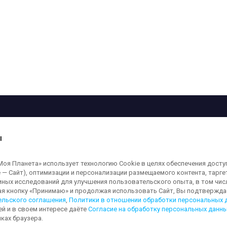
рограмма
Лица
Проекты
О телеканале
ы
кованные на сайте, защищены в соответствии с российским и международным
я Планета» использует технологию Cookie в целях обеспечения досту
ользование любых аудио-, фото- и видеоматериалов, размещенных на сайте,
 — Сайт), оптимизации и персонализации размещаемого контента, тарг
а сайт
moya-planeta.ru
. Адрес для направления юридически значимых сообщений
иных исследований для улучшения пользовательского опыта, в том чис
ая кнопку «Принимаю» и продолжая использовать Сайт, Вы подтверждае
ельского соглашения
,
Политики в отношении обработки персональных 
ей и в своем интересе даёте
Согласие на обработку персональных данн
льных данных
Обработка персональных данных
Согласие на обработку п
ках браузера.