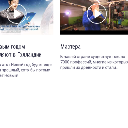
овым годом
Мастера
ляют в Голландии
В нашей стране существует около
7000 профессий, многие из которы
о этот Новый год будет еще
пришли из древности и стали
м прошлый, хотя бы потому
национальным достоянием.
ет Новый!
Стеклодув, колокольник, печник,
оленевод или корабельный плотни
кто в XXI веке хранит
профессиональные тайны этих
ремесел? В чем их о