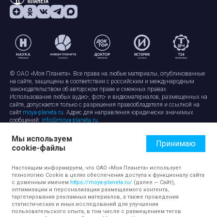
© ОАО «Моя Планета». Все права на любые материалы, опубликованные
на сайте, защищены в соответствии с российским и международным
законодательством об авторском праве и смежных правах.
Использование любых аудио-, фото- и видеоматериалов, размещенных на
сайте, допускается только с разрешения правообладателя и ссылкой на
сайт
moya-planeta.ru
. Адрес для направления юридически значимых
сообщений:
info@moya-planeta.ru
.
Мы используем
Правила сайта
Работа с cookie-файлами
Принимаю
cookie-файлы
Защита персональных данных
Обработка персональных данных
Согласие на обработку персональных данных
Настоящим информируем, что ОАО «Моя Планета» использует
технологию Cookie в целях обеспечения доступа к функционалу сайта
с доменным именем
https://moya-planeta.ru/
(далее — Сайт),
оптимизации и персонализации размещаемого контента,
таргетирования рекламных материалов, а также проведения
статистических и иных исследований для улучшения
пользовательского опыта, в том числе с размещением тегов