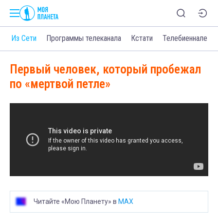
о
Из Сети
Программы телеканала
Кстати
Телебиеннале
Первый человек, который пробежал
по «мертвой петле»
Читайте «Мою Планету» в
MAX