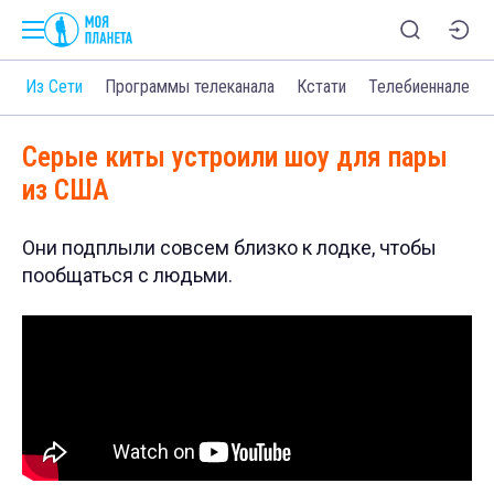
о
Из Сети
Программы телеканала
Кстати
Телебиеннале
Серые киты устроили шоу для пары
из США
Они подплыли совсем близко к лодке, чтобы
пообщаться с людьми.