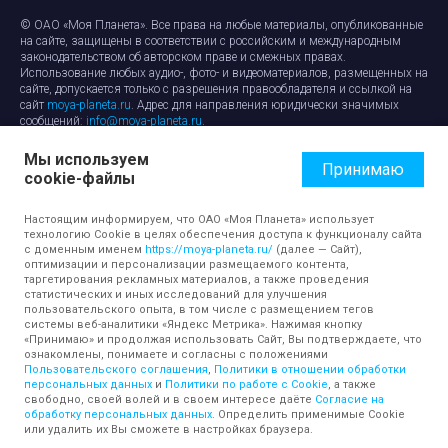
© ОАО «Моя Планета». Все права на любые материалы, опубликованные
на сайте, защищены в соответствии с российским и международным
законодательством об авторском праве и смежных правах.
Использование любых аудио-, фото- и видеоматериалов, размещенных на
сайте, допускается только с разрешения правообладателя и ссылкой на
сайт
moya-planeta.ru
. Адрес для направления юридически значимых
сообщений:
info@moya-planeta.ru
.
Мы используем
Правила сайта
Работа с cookie-файлами
Принимаю
cookie-файлы
Защита персональных данных
Обработка персональных данных
Согласие на обработку персональных данных
Настоящим информируем, что ОАО «Моя Планета» использует
технологию Cookie в целях обеспечения доступа к функционалу сайта
с доменным именем
https://moya-planeta.ru/
(далее — Сайт),
оптимизации и персонализации размещаемого контента,
таргетирования рекламных материалов, а также проведения
статистических и иных исследований для улучшения
пользовательского опыта, в том числе с размещением тегов
системы веб-аналитики «Яндекс Метрика». Нажимая кнопку
«Принимаю» и продолжая использовать Сайт, Вы подтверждаете, что
ознакомлены, понимаете и согласны с положениями
Пользовательского соглашения
,
Политики в отношении обработки
персональных данных
и
Политики по работе с Cookie
, а также
свободно, своей волей и в своем интересе даёте
Согласие на
обработку персональных данных
. Определить применимые Cookie
или удалить их Вы сможете в настройках браузера.