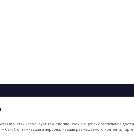
рограмма
Лица
Проекты
О телеканале
ы
кованные на сайте, защищены в соответствии с российским и международным
я Планета» использует технологию Cookie в целях обеспечения досту
ользование любых аудио-, фото- и видеоматериалов, размещенных на сайте,
 — Сайт), оптимизации и персонализации размещаемого контента, тарг
а сайт
moya-planeta.ru
. Адрес для направления юридически значимых сообщений