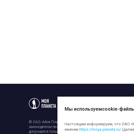
Статьи
Новости
Телеп
Мы используем
cookie-файл
© ОАО «Моя Планета». Все права на любые материалы, опубли
Настоящим информируем, что ОАО «Мо
законодательством об авторском праве и смежных правах. Исп
именем
https://moya-planeta.ru/
(далее
допускается только с разрешения правообладателя и ссылкой н