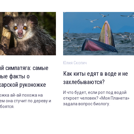
Юлия Скопич
й симпатяга: самые
Как киты едят в воде и не
ные факты о
захлебываются?
карской руконожке
И что будет, если рот под водой
ожка ай-ай похожа на
откроет человек? «Моя Планета»
ем она стучит по дереву и
задала вопрос биологу.
боятся.