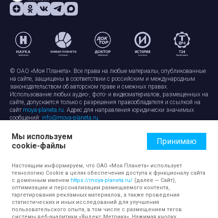
© ОАО «Моя Планета». Все права на любые материалы, опубликованные
на сайте, защищены в соответствии с российским и международным
законодательством об авторском праве и смежных правах.
Использование любых аудио-, фото- и видеоматериалов, размещенных на
сайте, допускается только с разрешения правообладателя и ссылкой на
сайт
moya-planeta.ru
. Адрес для направления юридически значимых
сообщений:
info@moya-planeta.ru
.
Мы используем
Правила сайта
Работа с cookie-файлами
Принимаю
cookie-файлы
Защита персональных данных
Обработка персональных данных
Согласие на обработку персональных данных
Настоящим информируем, что ОАО «Моя Планета» использует
технологию Cookie в целях обеспечения доступа к функционалу сайта
с доменным именем
https://moya-planeta.ru/
(далее — Сайт),
оптимизации и персонализации размещаемого контента,
таргетирования рекламных материалов, а также проведения
статистических и иных исследований для улучшения
пользовательского опыта, в том числе с размещением тегов
системы веб-аналитики «Яндекс Метрика». Нажимая кнопку