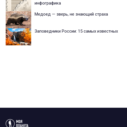
инфографика
Медоед — зверь, не знающий страха
Заповедники России: 15 самых известных