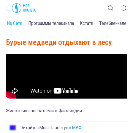
о
Из Сети
Программы телеканала
Кстати
Телебиеннале
Бурые медведи отдыхают в лесу
Животных запечатлели в Финляндии.
Читайте «Мою Планету» в
MAX