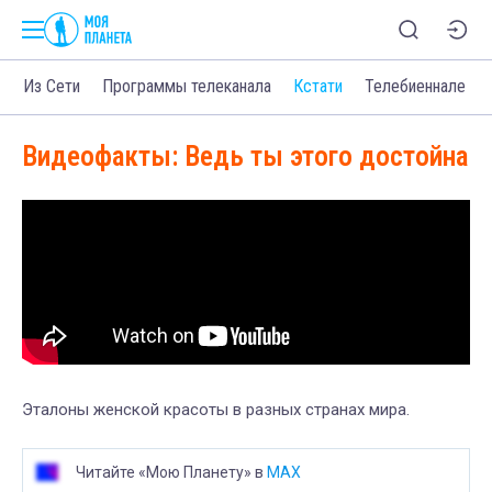
о
Из Сети
Программы телеканала
Кстати
Телебиеннале
Видеофакты: Ведь ты этого достойна
Эталоны женской красоты в разных странах мира.
Читайте «Мою Планету» в
MAX