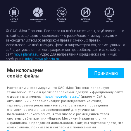
© ОАО «Моя Планета». Все права на любые материалы, опубликованные
на сайте, защищены в соответствии с российским и международным
законодательством об авторском праве и смежных правах.
Использование любых аудио-, фото- и видеоматериалов, размещенных на
сайте, допускается только с разрешения правообладателя и ссылкой на
сайт
moya-planeta.ru
. Адрес для направления юридически значимых
сообщений:
info@moya-planeta.ru
.
Мы используем
Правила сайта
Работа с cookie-файлами
Принимаю
cookie-файлы
Защита персональных данных
Обработка персональных данных
Согласие на обработку персональных данных
Настоящим информируем, что ОАО «Моя Планета» использует
технологию Cookie в целях обеспечения доступа к функционалу сайта
с доменным именем
https://moya-planeta.ru/
(далее — Сайт),
оптимизации и персонализации размещаемого контента,
таргетирования рекламных материалов, а также проведения
статистических и иных исследований для улучшения
пользовательского опыта, в том числе с размещением тегов
системы веб-аналитики «Яндекс Метрика». Нажимая кнопку
«Принимаю» и продолжая использовать Сайт, Вы подтверждаете, что
ознакомлены, понимаете и согласны с положениями