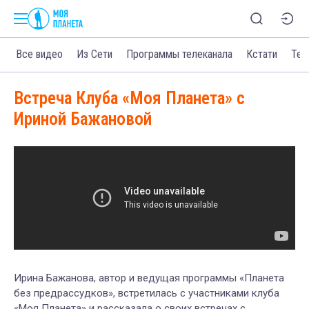
Все видео
Из Сети
Программы телеканала
Кстати
Тел
Встреча Клуба «Моя Планета» с
Ириной Бажановой
Ирина Бажанова, автор и ведущая программы «Планета
без предрассудков», встретилась с участниками клуба
«Моя Планета» и рассказала о своих встречах с