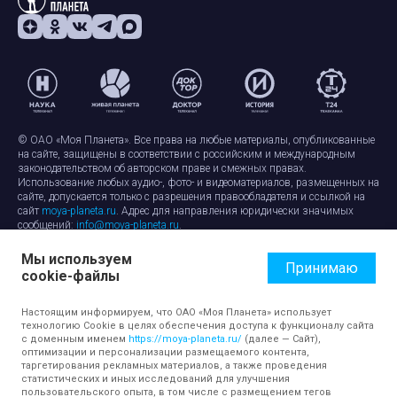
© ОАО «Моя Планета». Все права на любые материалы, опубликованные
на сайте, защищены в соответствии с российским и международным
законодательством об авторском праве и смежных правах.
Использование любых аудио-, фото- и видеоматериалов, размещенных на
сайте, допускается только с разрешения правообладателя и ссылкой на
сайт
moya-planeta.ru
. Адрес для направления юридически значимых
сообщений:
info@moya-planeta.ru
.
Мы используем
Правила сайта
Работа с cookie-файлами
Принимаю
cookie-файлы
Защита персональных данных
Обработка персональных данных
Согласие на обработку персональных данных
Настоящим информируем, что ОАО «Моя Планета» использует
технологию Cookie в целях обеспечения доступа к функционалу сайта
с доменным именем
https://moya-planeta.ru/
(далее — Сайт),
оптимизации и персонализации размещаемого контента,
таргетирования рекламных материалов, а также проведения
статистических и иных исследований для улучшения
пользовательского опыта, в том числе с размещением тегов