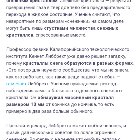
снежным кристаллом
. Снежные кристаллы — результат
превращения газа в твердое тело без предварительного
перехода в жидкое состояние. Ученые считают, что
невероятные по размерам «снежинки» на самом деле
могут быть лишь
сгустками множества снежных
кристаллов
, спрессованных вместе.
Профессор физики Калифорнийского технологического
института Кеннет Либбрехт уже давно решает загадку,
почему
кристаллы снега образуются в разных формах
.
«Это позор для научного сообщества, что мы не знаем,
как это работает, как такие вещи падают с неба», —
отмечает
Либбрехт. Ученому принадлежит рекорд
наблюдения самого большого отдельного снежного
кристалла. Он
обнаружил массивный кристалл
размером 10 мм
от кончика до кончика, то есть
примерно в два раза больше обычного.
Превзойти рекорд Либбрехта может любой человек, и
физик дал несколько советов по ловле огромных
снежинок. Во-первых, н
аденьте что-нибудь теплое с