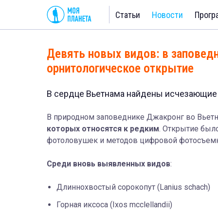
Статьи
Новости
Прогр
Девять новых видов: в заповед
орнитологическое открытие
В сердце Вьетнама найдены исчезающие 
В природном заповеднике Джакронг во Вьет
которых относятся к редким
. Открытие был
фотоловушек и методов цифровой фотосъемк
Среди вновь выявленных видов
:
Длиннохвостый сорокопут (Lanius schach)
Горная иксоса (Ixos mcclellandii)