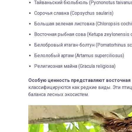
Тайваньский бюльбюль (Pycnonotus taivanu
Сорочья славка (Copsychus saularis)
Большая зеленая листовка (Chloropsis cochi
Восточная рыбная сова (Ketupa zeylonensis or
Белобровый ятаган-болтун (Pomatorhinus sch
Белолобый артам (Artamus superciliosus)
Религиозная майна (Gracula religiosa)
Особую ценность представляют восточная 
классифицируются как редкие виды. Эти пти
баланса лесных экосистем.