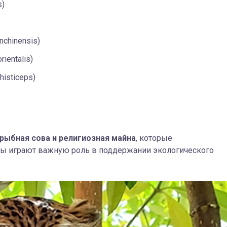
s)
nchinensis)
ientalis)
isticeps)
рыбная сова и религиозная майна
, которые
цы играют важную роль в поддержании экологического