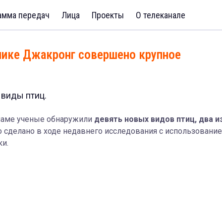
амма передач
Лица
Проекты
О телеканале
нике Джакронг совершено крупное
виды птиц.
наме ученые обнаружили
девять новых видов птиц, два и
о сделано в ходе недавнего исследования с использовани
и.