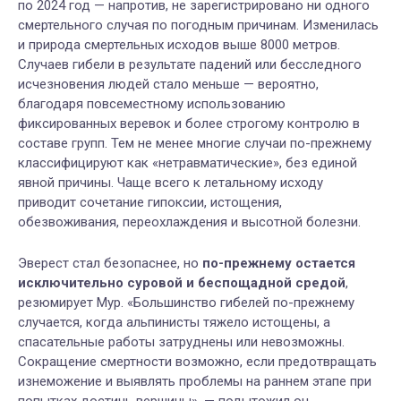
по 2024 год — напротив, не зарегистрировано ни одного
смертельного случая по погодным причинам. Изменилась
и природа смертельных исходов выше 8000 метров.
Случаев гибели в результате падений или бесследного
исчезновения людей стало меньше — вероятно,
благодаря повсеместному использованию
фиксированных веревок и более строгому контролю в
составе групп. Тем не менее многие случаи по-прежнему
классифицируют как «нетравматические», без единой
явной причины. Чаще всего к летальному исходу
приводит сочетание гипоксии, истощения,
обезвоживания, переохлаждения и высотной болезни.
Эверест стал безопаснее, но
по-прежнему остается
исключительно суровой и беспощадной средой
,
резюмирует Мур. «Большинство гибелей по-прежнему
случается, когда альпинисты тяжело истощены, а
спасательные работы затруднены или невозможны.
Сокращение смертности возможно, если предотвращать
изнеможение и выявлять проблемы на раннем этапе при
попытках достичь вершины», — подытожил он.