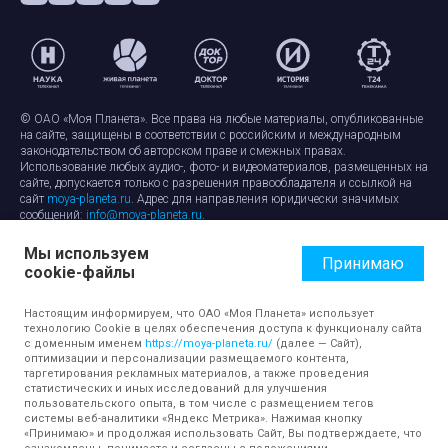
© ОАО «Моя Планета». Все права на любые материалы, опубликованные
на сайте, защищены в соответствии с российским и международным
законодательством об авторском праве и смежных правах.
Использование любых аудио-, фото- и видеоматериалов, размещенных на
сайте, допускается только с разрешения правообладателя и ссылкой на
сайт
moya-planeta.ru
. Адрес для направления юридически значимых
сообщений:
info@moya-planeta.ru
.
Мы используем
Правила сайта
Работа с cookie-файлами
Принимаю
cookie-файлы
Защита персональных данных
Обработка персональных данных
Согласие на обработку персональных данных
Настоящим информируем, что ОАО «Моя Планета» использует
технологию Cookie в целях обеспечения доступа к функционалу сайта
с доменным именем
https://moya-planeta.ru/
(далее — Сайт),
оптимизации и персонализации размещаемого контента,
таргетирования рекламных материалов, а также проведения
статистических и иных исследований для улучшения
пользовательского опыта, в том числе с размещением тегов
системы веб-аналитики «Яндекс Метрика». Нажимая кнопку
«Принимаю» и продолжая использовать Сайт, Вы подтверждаете, что