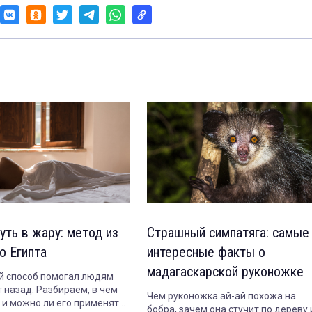
уть в жару: метод из
Страшный симпатяга: самые
о Египта
интересные факты о
мадагаскарской руконожке
 способ помогал людям
 назад. Разбираем, в чем
Чем руконожка ай-ай похожа на
т и можно ли его применять
бобра, зачем она стучит по дереву 