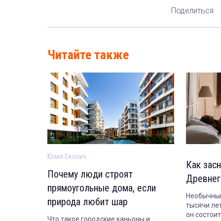
Поделиться
Читайте также
Юлия Скопич
Как засн
Почему люди строят
Древнег
прямоугольные дома, если
Необычный
природа любит шар
тысячи лет
он состои
Что такое городские каньоны и