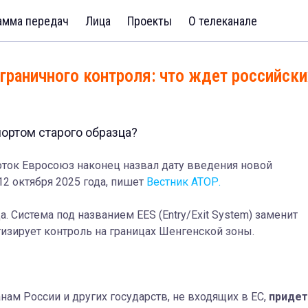
амма передач
Лица
Проекты
О телеканале
граничного контроля: что ждет российски
портом старого образца?
оток Евросоюз наконец назвал дату введения новой
2 октября 2025 года, пишет
Вестник АТОР.
а. Система под названием EES (Entry/Exit System) заменит
тизирует контроль на границах Шенгенской зоны.
ам России и других государств, не входящих в ЕС,
придет