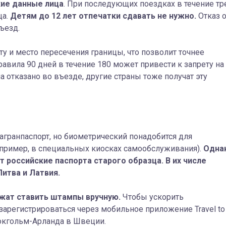
кие данные лица
. При последующих поездках в течение тр
ца.
Детям до 12 лет отпечатки сдавать не нужно.
Отказ о
ъезд.
у и место пересечения границы, что позволит точнее
авила 90 дней в течение 180 может привести к запрету на
а отказано во въезде, другие страны тоже получат эту
гранпаспорт, но биометрический понадобится для
пример, в специальных киосках самообслуживания).
Одна
 российские паспорта старого образца. В их числе
Литва и Латвия.
лжат ставить штампы вручную.
Чтобы ускорить
зарегистрироваться через мобильное приложение Travel to
токгольм-Арланда в Швеции.