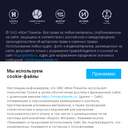
© ОАО «Моя Планета». Все права на любые материалы, опубликованные
на сайте, защищены в соответствии с российским и международным
законодательством об авторском праве и смежных правах.
Использование любых аудио-, фото- и видеоматериалов, размещенных на
сайте, допускается только с разрешения правообладателя и ссылкой на
сайт
moya-planeta.ru
. Адрес для направления юридически значимых
сообщений:
info@moya-planeta.ru
.
Мы используем
Правила сайта
Работа с cookie-файлами
Принимаю
cookie-файлы
Защита персональных данных
Обработка персональных данных
Согласие на обработку персональных данных
Настоящим информируем, что ОАО «Моя Планета» использует
технологию Cookie в целях обеспечения доступа к функционалу сайта
с доменным именем
https://moya-planeta.ru/
(далее — Сайт),
оптимизации и персонализации размещаемого контента,
таргетирования рекламных материалов, а также проведения
статистических и иных исследований для улучшения
пользовательского опыта, в том числе с размещением тегов
системы веб-аналитики «Яндекс Метрика». Нажимая кнопку
«Принимаю» и продолжая использовать Сайт, Вы подтверждаете, что
ознакомлены, понимаете и согласны с положениями